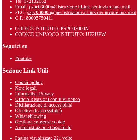
Tel:
072132662
Email:
pspc03000n@istruzione.it
Link per inviare una mail
PEC:
pspc03000n@pec.istruzione.it
Link per inviare una mail
C.F.: 80005750411
CODICE ISTITUTO: PSPC03000N
CODICE UNIVOCO ISTITUTO: UF2UPW
Seguici su
Youtube
Sezione Link Utili
Cookie policy
Note legali
Informativa Privacy
Ufficio Relazioni con il Pubblico
Dichiarazione di accessibilità
Obiettivi di accessibilità
Whistleblowing
Gestione consensi cookie
Amministrazione trasparente
Pagina visualizzata
221
volte