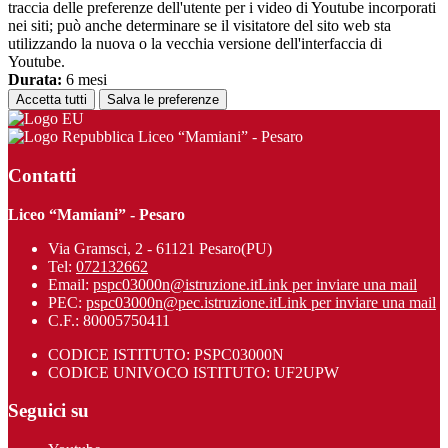
traccia delle preferenze dell'utente per i video di Youtube incorporati
nei siti; può anche determinare se il visitatore del sito web sta
utilizzando la nuova o la vecchia versione dell'interfaccia di
Youtube.
Durata:
6 mesi
Accetta tutti
Salva le preferenze
Liceo “Mamiani” - Pesaro
Contatti
Liceo “Mamiani” - Pesaro
Via Gramsci, 2 - 61121 Pesaro(PU)
Tel:
072132662
Email:
pspc03000n@istruzione.it
Link per inviare una mail
PEC:
pspc03000n@pec.istruzione.it
Link per inviare una mail
C.F.: 80005750411
CODICE ISTITUTO: PSPC03000N
CODICE UNIVOCO ISTITUTO: UF2UPW
Seguici su