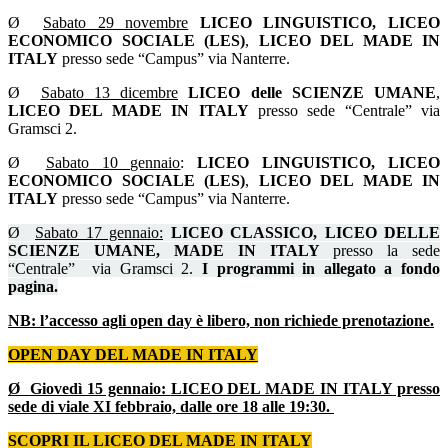
Ø
Sabato 29 novembre
LICEO LINGUISTICO, LICEO
ECONOMICO SOCIALE (LES)
,
LICEO DEL MADE IN
ITALY
presso sede “Campus” via Nanterre.
Ø
Sabato 13 dicembre
LICEO delle
SCIENZE UMANE
,
LICEO DEL MADE IN ITALY
presso sede “Centrale” via
Gramsci 2.
Ø
Sabato 10 gennaio
:
LICEO LINGUISTICO, LICEO
ECONOMICO SOCIALE (LES)
,
LICEO DEL MADE IN
ITALY
presso sede “Campus” via Nanterre.
Ø
Sabato 17 gennaio:
LICEO CLASSICO, LICEO DELLE
SCIENZE UMANE, MADE IN ITALY
presso la sede
“Centrale” via Gramsci 2.
I programmi in allegato a fondo
pagina.
NB: l’accesso agli open day è libero, non richiede prenotazione.
OPEN DAY DEL MADE IN ITALY
Ø
Giovedì 15 gennaio:
LICEO DEL MADE IN ITALY
presso
sede di viale XI febbraio, dalle ore 18 alle 19:30.
SCOPRI IL LICEO DEL MADE IN ITALY