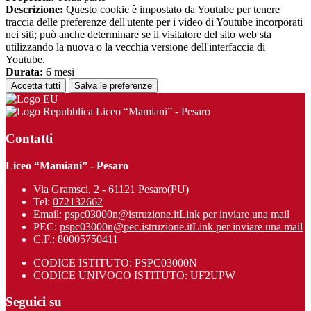
Descrizione:
Questo cookie è impostato da Youtube per tenere
traccia delle preferenze dell'utente per i video di Youtube incorporati
nei siti; può anche determinare se il visitatore del sito web sta
utilizzando la nuova o la vecchia versione dell'interfaccia di
Youtube.
Durata:
6 mesi
Accetta tutti
Salva le preferenze
Liceo “Mamiani” - Pesaro
Contatti
Liceo “Mamiani” - Pesaro
Via Gramsci, 2 - 61121 Pesaro(PU)
Tel:
072132662
Email:
pspc03000n@istruzione.it
Link per inviare una mail
PEC:
pspc03000n@pec.istruzione.it
Link per inviare una mail
C.F.: 80005750411
CODICE ISTITUTO: PSPC03000N
CODICE UNIVOCO ISTITUTO: UF2UPW
Seguici su