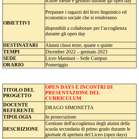
scuole medie e genitori durante gli open day
Preparare i ragazzi del liceo linguistico ed
economico sociale che si renderanno
OBIETTIVI
disponibili a collaborare per l’accoglienza
durante gli open day
DESTINATARI
Alunni classi terze, quarte e quinte
TEMPI
Dicembre 2022 – gennaio 2023
SEDE
Liceo Mamiani – Sede Campus
ORARIO
Pomeriggio
OPEN DAYS E INCONTRI DI
TITOLO
DEL
PRESENTAZIONE DEL
PROGETTO
CURRICULUM
DOCENTE
DRAGO SIMONETTA
REFERENTE
TIPOLOGIA
In prosecuzione
Gestione dell'accoglienza degli alunni della
DESCRIZIONE
scuola secondaria di primo grado durante le
giornate di apertura del Liceo (open days)