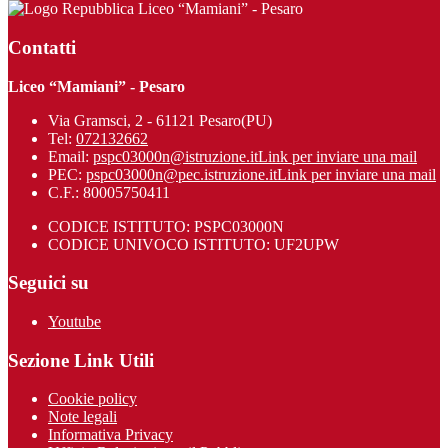
Liceo “Mamiani” - Pesaro
Contatti
Liceo “Mamiani” - Pesaro
Via Gramsci, 2 - 61121 Pesaro(PU)
Tel:
072132662
Email:
pspc03000n@istruzione.it
Link per inviare una mail
PEC:
pspc03000n@pec.istruzione.it
Link per inviare una mail
C.F.: 80005750411
CODICE ISTITUTO: PSPC03000N
CODICE UNIVOCO ISTITUTO: UF2UPW
Seguici su
Youtube
Sezione Link Utili
Cookie policy
Note legali
Informativa Privacy