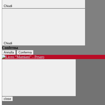
Chiudi
Chiudi
Conferma
Annulla
Conferma
close