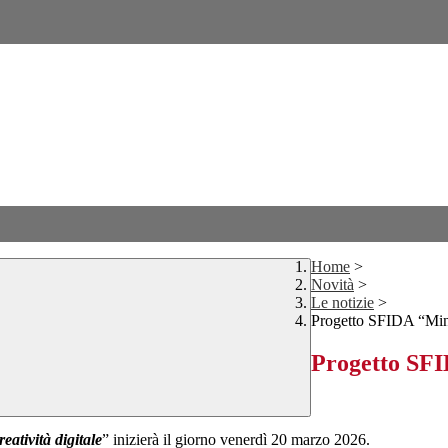
Home
>
Novità
>
Le notizie
>
Progetto SFIDA “Mind
Progetto SFI
atività digita
le
” inizierà il giorno venerdì 20 marzo 2026.