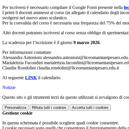
Per iscriversi è necessario compilare il Google Form presente nella
lo
I primi 6 docenti ammessi al corso (in allegato il calendario degli inco
svolgersi nel nuovo anno scolastico.
Per la convalida del corso è necessaria una frequenza del 75% del mon
Altri docenti potranno iscriversi al corso senza obbligo di sperimenta
La scadenza per l’iscrizione è il giorno
9 marzo 2026
.
Per informazioni contattare
Alessandra Antonioni alessandra.antonioni@liceomamianipesaro.edu.
Marialetizia Facondini marialetizia.facondini@liceomamianipesaro.edu
Claudia Rondolini claudia.rondolini@liceomamianipesaro.edu.it
Al seguente
LINK
il calendario.
Notizie
Questo sito o gli strumenti terzi da questo utilizzati si avvalgono di coo
Personalizza
Rifiuta tutti
i cookies
Accetta tutti
i cookies
Gestione cookie
In questa schermata è possibile scegliere quali cookie consentire.
I cookie necessari sono quelli che consentono il funzionamento della pi