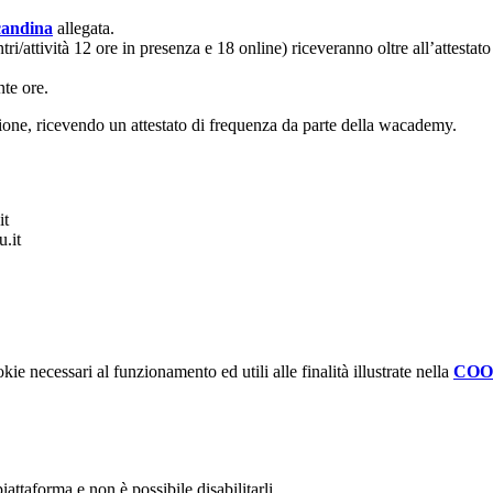
candina
allegata.
ntri/attività 12 ore in presenza e 18 online) riceveranno oltre all’attesta
te ore.
zione, ricevendo un attestato di frequenza da parte della wacademy.
it
.it
kie necessari al funzionamento ed utili alle finalità illustrate nella
COO
attaforma e non è possibile disabilitarli.