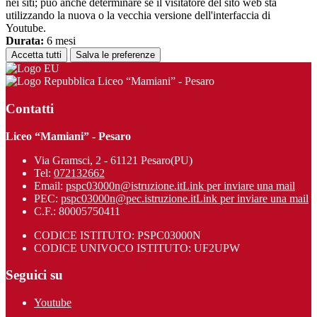
nei siti; può anche determinare se il visitatore del sito web sta
utilizzando la nuova o la vecchia versione dell'interfaccia di
Youtube.
Durata:
6 mesi
Accetta tutti
Salva le preferenze
Liceo “Mamiani” - Pesaro
Contatti
Liceo “Mamiani” - Pesaro
Via Gramsci, 2 - 61121 Pesaro(PU)
Tel:
072132662
Email:
pspc03000n@istruzione.it
Link per inviare una mail
PEC:
pspc03000n@pec.istruzione.it
Link per inviare una mail
C.F.: 80005750411
CODICE ISTITUTO: PSPC03000N
CODICE UNIVOCO ISTITUTO: UF2UPW
Seguici su
Youtube