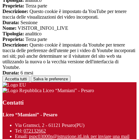
Tipologia:
analitico
Proprieta:
Terza parte
Descrizione:
Questo cookie è impostato da YouTube per tenere
traccia delle visualizzazioni dei video incorporati.
Durata:
Sessione
Nome:
VISITOR_INFO1_LIVE
Tipologia:
analitico
Proprieta:
Terza parte
Descrizione:
Questo cookie è impostato da Youtube per tenere
traccia delle preferenze dell'utente per i video di Youtube incorporati
nei siti; può anche determinare se il visitatore del sito web sta
utilizzando la nuova o la vecchia versione dell'interfaccia di
Youtube.
Durata:
6 mesi
Accetta tutti
Salva le preferenze
Liceo “Mamiani” - Pesaro
Contatti
Liceo “Mamiani” - Pesaro
Via Gramsci, 2 - 61121 Pesaro(PU)
Tel:
072132662
Email:
pspc03000n@istruzione.it
Link per inviare una mail