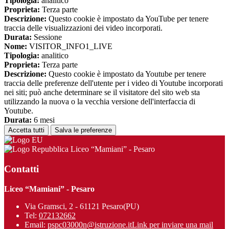
Tipologia:
analitico
Proprieta:
Terza parte
Descrizione:
Questo cookie è impostato da YouTube per tenere
traccia delle visualizzazioni dei video incorporati.
Durata:
Sessione
Nome:
VISITOR_INFO1_LIVE
Tipologia:
analitico
Proprieta:
Terza parte
Descrizione:
Questo cookie è impostato da Youtube per tenere
traccia delle preferenze dell'utente per i video di Youtube incorporati
nei siti; può anche determinare se il visitatore del sito web sta
utilizzando la nuova o la vecchia versione dell'interfaccia di
Youtube.
Durata:
6 mesi
Accetta tutti
Salva le preferenze
Liceo “Mamiani” - Pesaro
Contatti
Liceo “Mamiani” - Pesaro
Via Gramsci, 2 - 61121 Pesaro(PU)
Tel:
072132662
Email:
pspc03000n@istruzione.it
Link per inviare una mail