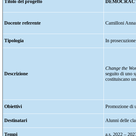
Titolo del progetto
DEMOCRAC
Docente referente
Camilloni Anna
Tipologia
In prosecuzione
Change the Wor
Descrizione
seguito di uno s
costituiscano un
Obiettivi
Promozione di un
Destinatari
Alunni delle clas
Tempi
a.s. 2022 – 202