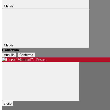
Chiudi
Chiudi
Conferma
Annulla
Conferma
close