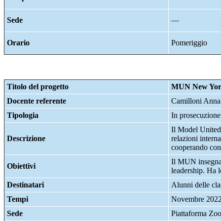
Sede
—
Orario
Pomeriggio
Titolo del progetto
MUN New York 
Docente referente
Camilloni Anna
Tipologia
In prosecuzione
Il Model United
Descrizione
relazioni intern
cooperando con a
Il MUN insegna a
Obiettivi
leadership. Ha l
Destinatari
Alunni delle clas
Tempi
Novembre 2022
Sede
Piattaforma Zo