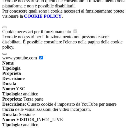
I cookie necessari sono quelli che consentono il funzionamento della
piattaforma e non è possibile disabilitarli.
Per conoscere quali sono i cookie necessari al funzionamento potete
visionare la
COOKIE POLICY
.
Cookie necessari per il funzionamento
I cookie necessari per il funzionamento non possono essere
disabilitati. È possibile consultare l'elenco nella pagina della cookie
policy.
www.youtube.com
Nome
Tipologia
Proprieta
Descrizione
Durata
Nome:
YSC
Tipologia:
analitico
Proprieta:
Terza parte
Descrizione:
Questo cookie è impostato da YouTube per tenere
traccia delle visualizzazioni dei video incorporati.
Durata:
Sessione
Nome:
VISITOR_INFO1_LIVE
Tipologia:
analitico