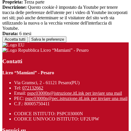
Proprieta:
Terza parte
Descrizione:
Questo cookie è impostato da Youtube per tenere
traccia delle preferenze dell'utente per i video di Youtube incorporati
nei siti; può anche determinare se il visitatore del sito web sta
utilizzando la nuova o la vecchia versione dell'interfaccia di
Youtube.
Durata:
6 mesi
Accetta tutti
Salva le preferenze
Liceo “Mamiani” - Pesaro
Contatti
Liceo “Mamiani” - Pesaro
Via Gramsci, 2 - 61121 Pesaro(PU)
Tel:
072132662
Email:
pspc03000n@istruzione.it
Link per inviare una mail
PEC:
pspc03000n@pec.istruzione.it
Link per inviare una mail
C.F.: 80005750411
CODICE ISTITUTO: PSPC03000N
CODICE UNIVOCO ISTITUTO: UF2UPW
Seguici su