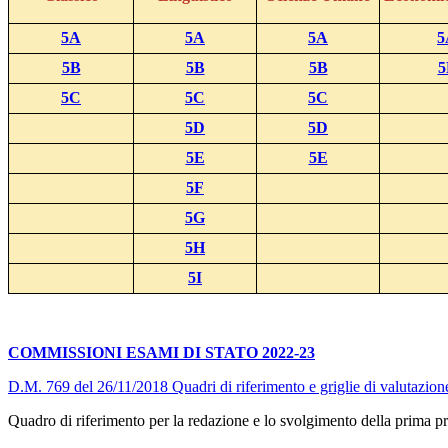
5A
5A
5A
5
5B
5B
5B
5
5C
5C
5C
5D
5D
5E
5E
5F
5G
5H
5I
COMMISSIONI ESAMI DI STATO 2022-23
D.M. 769 del 26/11/2018 Quadri di riferimento e griglie di valutazion
Quadro di riferimento per la redazione e lo svolgimento della prima pr