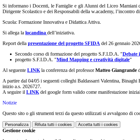
Si informano i Docenti, le Famiglie e gli Alunni del Liceo Mamiani 
Dirigente Scolastico e dei Responsabili della w.academy,
l’incontro d
Scuola: Formazione Innovativa e Didattica Attiva.
Si allega la
locandina
dell’iniziativa.
Report della
presentazione del progetto SFIDA
del 26 gennaio 202
Secondo corso di formazione del progetto S.F.I.D.A. "
Debate i
progetto S.F.I.D.A. "
Mind Mapping e creatività digitale
"
Al seguente
LINK
la conferenza del professor
Matteo Giangrande
d
A partire dal 04/05 i seguenti colleghi Baldassarri Valentina, Binagh
inizio a.s. 2026727.
A seguire il
LINK
del google form valido come manifestazione iniziale
Notizie
Questo sito o gli strumenti terzi da questo utilizzati si avvalgono di coo
Personalizza
Rifiuta tutti
i cookies
Accetta tutti
i cookies
Gestione cookie