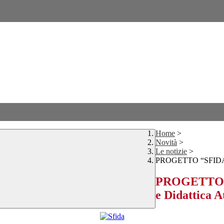
Home
>
Novità
>
Le notizie
>
PROGETTO “SFIDA” Sc
PROGETTO “S
e Didattica A