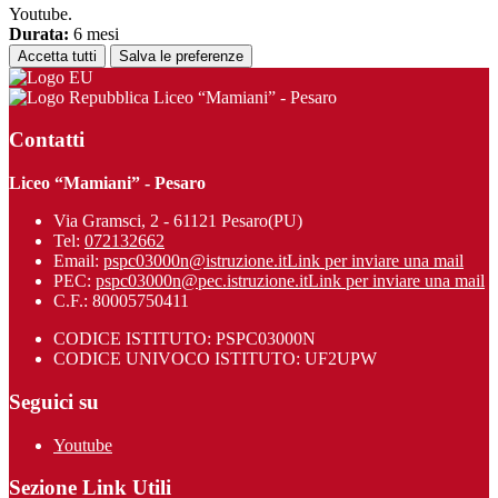
Youtube.
Durata:
6 mesi
Accetta tutti
Salva le preferenze
Liceo “Mamiani” - Pesaro
Contatti
Liceo “Mamiani” - Pesaro
Via Gramsci, 2 - 61121 Pesaro(PU)
Tel:
072132662
Email:
pspc03000n@istruzione.it
Link per inviare una mail
PEC:
pspc03000n@pec.istruzione.it
Link per inviare una mail
C.F.: 80005750411
CODICE ISTITUTO: PSPC03000N
CODICE UNIVOCO ISTITUTO: UF2UPW
Seguici su
Youtube
Sezione Link Utili