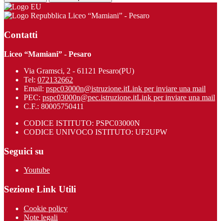
Liceo “Mamiani” - Pesaro
Contatti
Liceo “Mamiani” - Pesaro
Via Gramsci, 2 - 61121 Pesaro(PU)
Tel:
072132662
Email:
pspc03000n@istruzione.it
Link per inviare una mail
PEC:
pspc03000n@pec.istruzione.it
Link per inviare una mail
C.F.: 80005750411
CODICE ISTITUTO: PSPC03000N
CODICE UNIVOCO ISTITUTO: UF2UPW
Seguici su
Youtube
Sezione Link Utili
Cookie policy
Note legali