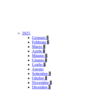
2025
Gennaio
5
Febbraio
6
Marzo
9
Aprile
6
Maggio
6
Giugno
6
Luglio
4
Agosto
Settembre
3
Ottobre
3
Novembre
3
Dicembre
5