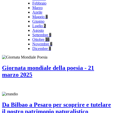
Febbraio
Marzo
Aprile
Maggio
8
Giugno
Luglio
2
Agosto
Settembre
9
Ottobre
16
Novembre
6
Dicembre
8
Giornata mondiale della poesia - 21
marzo 2025
Da Bilbao a Pesaro per scoprire e tutelare
il nostro patrimonio naturalistico