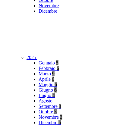
Ottobre
Novembre
Dicembre
2025
Gennaio
5
Febbraio
6
Marzo
9
Aprile
6
Maggio
6
Giugno
6
Luglio
4
Agosto
Settembre
3
Ottobre
3
Novembre
3
Dicembre
5