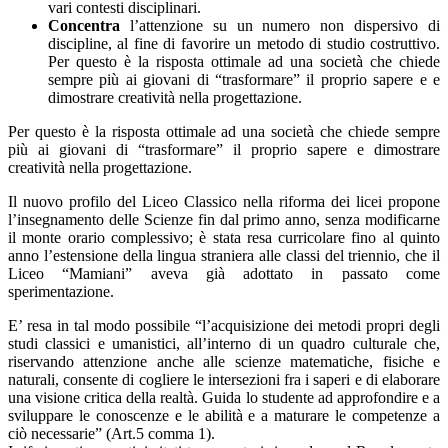
vari contesti disciplinari.
Concentra
l’attenzione su un numero non dispersivo di
discipline, al fine di favorire un metodo di studio costruttivo.
Per questo è la risposta ottimale ad una società che chiede
sempre più ai giovani di “trasformare” il proprio sapere e e
dimostrare creatività nella progettazione.
Per questo è la risposta ottimale ad una società che chiede sempre
più ai giovani di “trasformare” il proprio sapere e dimostrare
creatività nella progettazione.
Il nuovo profilo del Liceo Classico nella riforma dei licei propone
l’insegnamento delle Scienze fin dal primo anno, senza modificarne
il monte orario complessivo; è stata resa curricolare fino al quinto
anno l’estensione della lingua straniera alle classi del triennio, che il
Liceo “Mamiani” aveva già adottato in passato come
sperimentazione.
E’ resa in tal modo possibile “l’acquisizione dei metodi propri degli
studi classici e umanistici, all’interno di un quadro culturale che,
riservando attenzione anche alle scienze matematiche, fisiche e
naturali, consente di cogliere le intersezioni fra i saperi e di elaborare
una visione critica della realtà. Guida lo studente ad approfondire e a
sviluppare le conoscenze e le abilità e a maturare le competenze a
ciò necessarie” (Art.5 comma 1).