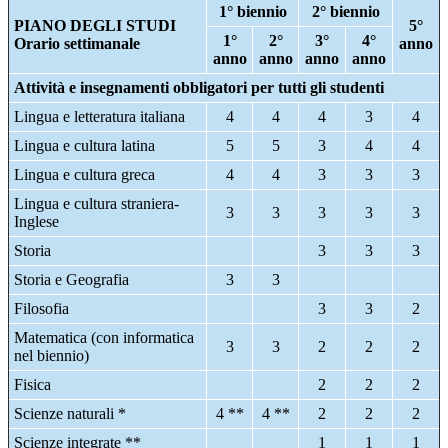
1° biennio
2° biennio
PIANO DEGLI STUDI
5°
1°
2°
3°
4°
Orario settimanale
anno
anno
anno
anno
anno
Attività e insegnamenti obbligatori per tutti gli studenti
Lingua e letteratura italiana
4
4
4
3
4
Lingua e cultura latina
5
5
3
4
4
Lingua e cultura greca
4
4
3
3
3
Lingua e cultura straniera-
3
3
3
3
3
Inglese
Storia
3
3
3
Storia e Geografia
3
3
Filosofia
3
3
2
Matematica (con informatica
3
3
2
2
2
nel biennio)
Fisica
2
2
2
Scienze naturali *
4 **
4 **
2
2
2
Scienze integrate **
1
1
1