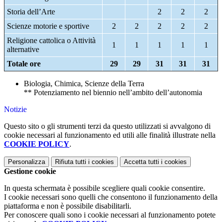
Storia dell’Arte
2
2
2
Scienze motorie e sportive
2
2
2
2
2
Religione cattolica o Attività
1
1
1
1
1
alternative
Totale ore
29
29
31
31
31
Biologia, Chimica, Scienze della Terra
** Potenziamento nel biennio nell’ambito dell’autonomia
Notizie
Questo sito o gli strumenti terzi da questo utilizzati si avvalgono di
cookie necessari al funzionamento ed utili alle finalità illustrate nella
COOKIE POLICY
.
Personalizza
Rifiuta tutti
i cookies
Accetta tutti
i cookies
Gestione cookie
In questa schermata è possibile scegliere quali cookie consentire.
I cookie necessari sono quelli che consentono il funzionamento della
piattaforma e non è possibile disabilitarli.
Per conoscere quali sono i cookie necessari al funzionamento potete