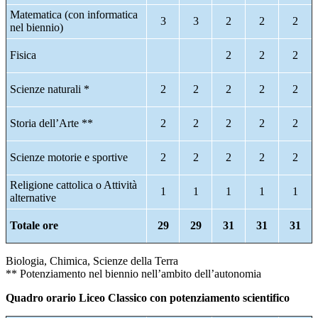
Matematica (con informatica
3
3
2
2
2
nel biennio)
Fisica
2
2
2
Scienze naturali *
2
2
2
2
2
Storia dell’Arte **
2
2
2
2
2
Scienze motorie e sportive
2
2
2
2
2
Religione cattolica o Attività
1
1
1
1
1
alternative
Totale ore
29
29
31
31
31
Biologia, Chimica, Scienze della Terra
** Potenziamento nel biennio nell’ambito dell’autonomia
Quadro orario Liceo Classico con potenziamento scientifico