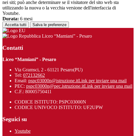
nei siti; può anche determinare se il visitatore del sito web sta
utilizzando la nuova o la vecchia versione dell'interfaccia di
Youtube.
Durata:
6 mesi
Accetta tutti
Salva le preferenze
Liceo “Mamiani” - Pesaro
Contatti
Liceo “Mamiani” - Pesaro
Via Gramsci, 2 - 61121 Pesaro(PU)
Tel:
072132662
Email:
pspc03000n@istruzione.it
Link per inviare una mail
PEC:
pspc03000n@pec.istruzione.it
Link per inviare una mail
C.F.: 80005750411
CODICE ISTITUTO: PSPC03000N
CODICE UNIVOCO ISTITUTO: UF2UPW
Seguici su
Youtube