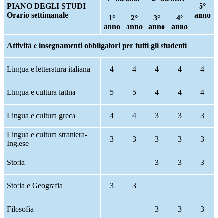
PIANO DEGLI STUDI
5°
Orario settimanale
anno
1°
2°
3°
4°
anno
anno
anno
anno
Attività e insegnamenti obbligatori per tutti gli studenti
Lingua e letteratura italiana
4
4
4
4
4
Lingua e cultura latina
5
5
4
4
4
Lingua e cultura greca
4
4
3
3
3
Lingua e cultura straniera-
3
3
3
3
3
Inglese
Storia
3
3
3
Storia e Geografia
3
3
Filosofia
3
3
3