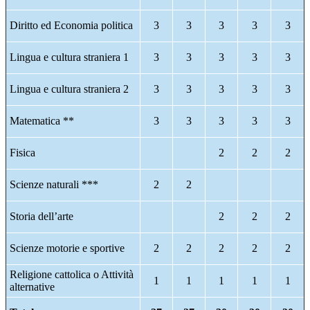
Diritto ed Economia politica
3
3
3
3
3
Lingua e cultura straniera 1
3
3
3
3
3
Lingua e cultura straniera 2
3
3
3
3
3
Matematica **
3
3
3
3
3
Fisica
2
2
2
Scienze naturali ***
2
2
Storia dell’arte
2
2
2
Scienze motorie e sportive
2
2
2
2
2
Religione cattolica o Attività
1
1
1
1
1
alternative