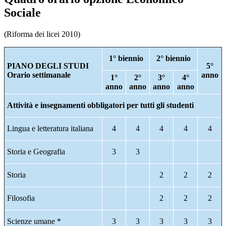
Sociale
(Riforma dei licei 2010)
1° biennio
2° biennio
PIANO DEGLI STUDI
5°
Orario settimanale
anno
1°
2°
3°
4°
anno
anno
anno
anno
Attività e insegnamenti obbligatori per tutti gli studenti
Lingua e letteratura italiana
4
4
4
4
4
Storia e Geografia
3
3
Storia
2
2
2
Filosofia
2
2
2
Scienze umane *
3
3
3
3
3