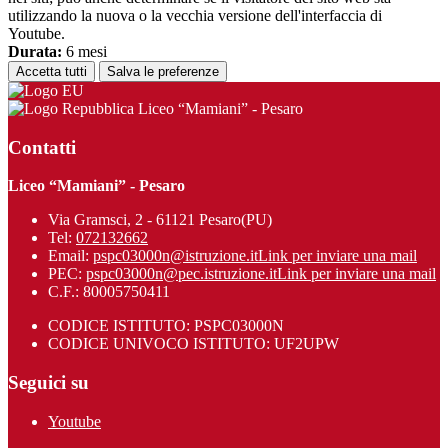
utilizzando la nuova o la vecchia versione dell'interfaccia di
Youtube.
Durata:
6 mesi
Accetta tutti
Salva le preferenze
Liceo “Mamiani” - Pesaro
Contatti
Liceo “Mamiani” - Pesaro
Via Gramsci, 2 - 61121 Pesaro(PU)
Tel:
072132662
Email:
pspc03000n@istruzione.it
Link per inviare una mail
PEC:
pspc03000n@pec.istruzione.it
Link per inviare una mail
C.F.: 80005750411
CODICE ISTITUTO: PSPC03000N
CODICE UNIVOCO ISTITUTO: UF2UPW
Seguici su
Youtube