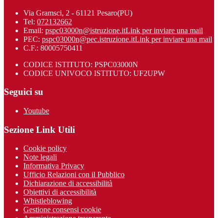
Via Gramsci, 2 - 61121 Pesaro(PU)
Tel:
072132662
Email:
pspc03000n@istruzione.it
Link per inviare una mail
PEC:
pspc03000n@pec.istruzione.it
Link per inviare una mail
C.F.: 80005750411
CODICE ISTITUTO: PSPC03000N
CODICE UNIVOCO ISTITUTO: UF2UPW
Seguici su
Youtube
Sezione Link Utili
Cookie policy
Note legali
Informativa Privacy
Ufficio Relazioni con il Pubblico
Dichiarazione di accessibilità
Obiettivi di accessibilità
Whistleblowing
Gestione consensi cookie