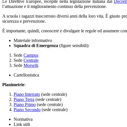
Le Direttive Europee, recepite nella legislazione italiana dal
Decret
l’attuazione e il miglioramento continuo della prevenzione.
A scuola i ragazzi trascorrono diversi anni della loro vita. È giusto pr
sicurezza e prevenzione.
È importante, quindi, conoscere e divulgare le regole ed assumere compo
Materiale informativo
Squadra di Emergenza
(figure sensibili):
Sede
Campus
Sede
Centrale
Sede
Morselli
Cartellonistica
Planimetrie
:
Piano Interrato
(sede centrale)
Piano Terra
(sede centrale)
Piano Primo
(sede centrale)
Piano Secondo
(sede centrale)
Normativa
Link utili