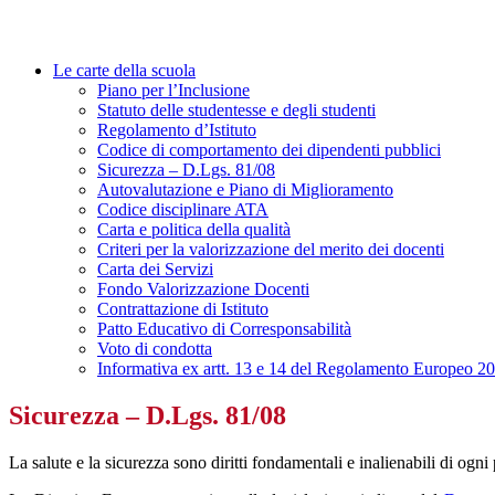
Le carte della scuola
Piano per l’Inclusione
Statuto delle studentesse e degli studenti
Regolamento d’Istituto
Codice di comportamento dei dipendenti pubblici
Sicurezza – D.Lgs. 81/08
Autovalutazione e Piano di Miglioramento
Codice disciplinare ATA
Carta e politica della qualità
Criteri per la valorizzazione del merito dei docenti
Carta dei Servizi
Fondo Valorizzazione Docenti
Contrattazione di Istituto
Patto Educativo di Corresponsabilità
Voto di condotta
Informativa ex artt. 13 e 14 del Regolamento Europeo 2
Sicurezza – D.Lgs. 81/08
La salute e la sicurezza sono diritti fondamentali e inalienabili di ogni