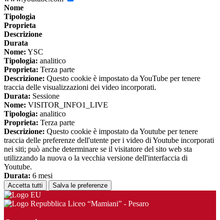
Nome
Tipologia
Proprieta
Descrizione
Durata
Nome:
YSC
Tipologia:
analitico
Proprieta:
Terza parte
Descrizione:
Questo cookie è impostato da YouTube per tenere
traccia delle visualizzazioni dei video incorporati.
Durata:
Sessione
Nome:
VISITOR_INFO1_LIVE
Tipologia:
analitico
Proprieta:
Terza parte
Descrizione:
Questo cookie è impostato da Youtube per tenere
traccia delle preferenze dell'utente per i video di Youtube incorporati
nei siti; può anche determinare se il visitatore del sito web sta
utilizzando la nuova o la vecchia versione dell'interfaccia di
Youtube.
Durata:
6 mesi
Accetta tutti
Salva le preferenze
Liceo “Mamiani” - Pesaro