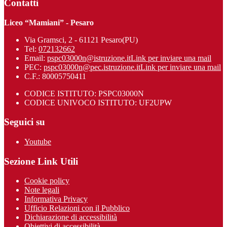
Contatti
Liceo “Mamiani” - Pesaro
Via Gramsci, 2 - 61121 Pesaro(PU)
Tel:
072132662
Email:
pspc03000n@istruzione.it
Link per inviare una mail
PEC:
pspc03000n@pec.istruzione.it
Link per inviare una mail
C.F.: 80005750411
CODICE ISTITUTO: PSPC03000N
CODICE UNIVOCO ISTITUTO: UF2UPW
Seguici su
Youtube
Sezione Link Utili
Cookie policy
Note legali
Informativa Privacy
Ufficio Relazioni con il Pubblico
Dichiarazione di accessibilità
Obiettivi di accessibilità