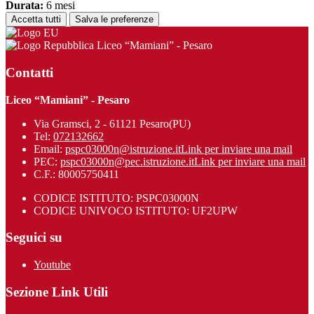
Durata:
6 mesi
Accetta tutti
Salva le preferenze
Liceo “Mamiani” - Pesaro
Contatti
Liceo “Mamiani” - Pesaro
Via Gramsci, 2 - 61121 Pesaro(PU)
Tel:
072132662
Email:
pspc03000n@istruzione.it
Link per inviare una mail
PEC:
pspc03000n@pec.istruzione.it
Link per inviare una mail
C.F.: 80005750411
CODICE ISTITUTO: PSPC03000N
CODICE UNIVOCO ISTITUTO: UF2UPW
Seguici su
Youtube
Sezione Link Utili