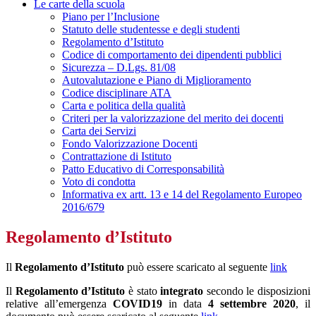
Le carte della scuola
Piano per l’Inclusione
Statuto delle studentesse e degli studenti
Regolamento d’Istituto
Codice di comportamento dei dipendenti pubblici
Sicurezza – D.Lgs. 81/08
Autovalutazione e Piano di Miglioramento
Codice disciplinare ATA
Carta e politica della qualità
Criteri per la valorizzazione del merito dei docenti
Carta dei Servizi
Fondo Valorizzazione Docenti
Contrattazione di Istituto
Patto Educativo di Corresponsabilità
Voto di condotta
Informativa ex artt. 13 e 14 del Regolamento Europeo
2016/679
Regolamento d’Istituto
Il
Regolamento d’Istituto
può essere scaricato al seguente
link
Il
Regolamento d’Istituto
è stato
integrato
secondo le disposizioni
relative all’emergenza
COVID19
in data
4 settembre 2020
, il