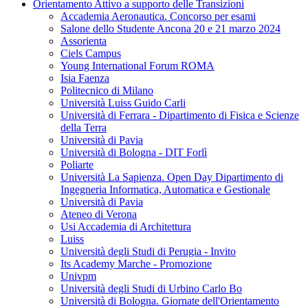
Orientamento Attivo a supporto delle Transizioni
Accademia Aeronautica. Concorso per esami
Salone dello Studente Ancona 20 e 21 marzo 2024
Assorienta
Ciels Campus
Young International Forum ROMA
Isia Faenza
Politecnico di Milano
Università Luiss Guido Carli
Università di Ferrara - Dipartimento di Fisica e Scienze
della Terra
Università di Pavia
Università di Bologna - DIT Forlì
Poliarte
Università La Sapienza. Open Day Dipartimento di
Ingegneria Informatica, Automatica e Gestionale
Università di Pavia
Ateneo di Verona
Usi Accademia di Architettura
Luiss
Università degli Studi di Perugia - Invito
Its Academy Marche - Promozione
Univpm
Università degli Studi di Urbino Carlo Bo
Università di Bologna. Giornate dell'Orientamento