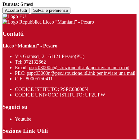
Durata:
6 mesi
Accetta tutti
Salva le preferenze
Liceo “Mamiani” - Pesaro
Contatti
Liceo “Mamiani” - Pesaro
Via Gramsci, 2 - 61121 Pesaro(PU)
Tel:
072132662
Email:
pspc03000n@istruzione.it
Link per inviare una mail
PEC:
pspc03000n@pec.istruzione.it
Link per inviare una mail
C.F.: 80005750411
CODICE ISTITUTO: PSPC03000N
CODICE UNIVOCO ISTITUTO: UF2UPW
Seguici su
Youtube
Sezione Link Utili