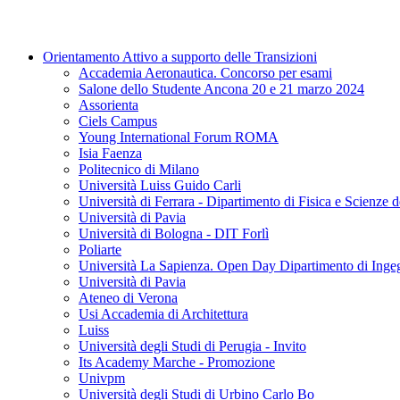
Orientamento Attivo a supporto delle Transizioni
Accademia Aeronautica. Concorso per esami
Salone dello Studente Ancona 20 e 21 marzo 2024
Assorienta
Ciels Campus
Young International Forum ROMA
Isia Faenza
Politecnico di Milano
Università Luiss Guido Carli
Università di Ferrara - Dipartimento di Fisica e Scienze d
Università di Pavia
Università di Bologna - DIT Forlì
Poliarte
Università La Sapienza. Open Day Dipartimento di Ingeg
Università di Pavia
Ateneo di Verona
Usi Accademia di Architettura
Luiss
Università degli Studi di Perugia - Invito
Its Academy Marche - Promozione
Univpm
Università degli Studi di Urbino Carlo Bo