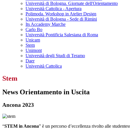
Università di Bologna. Giornate dell'Orientamento
Università Cattolica - Apertura
Polimoda. Workshop in Atelier Design
Università di Bologna - Sede di Rimini
Its Accademy Marche
Carlo Bo
Università Pontificia Salesiana di Roma
Unicam
Stem
Unimont
Università degli Studi di Teramo
Daer
Università Cattolica
Stem
News Orientamento in Uscita
Ancona 2023
“
STEM in Ancona
” è un percorso d’eccellenza rivolto alle studentess