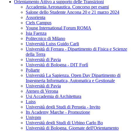
Orientamento Attivo a supporto delle Transizioni
Accademia Aeronautica. Concorso per esami
Salone dello Studente Ancona 20 e 21 marzo 2024
Assorienta
Ciels Campus
Young International Forum ROMA
Isia Faenza
Politecnico di Milano
Università Luiss Guido Carli
Università di Ferrara - Dipartimento di Fisica e Scienze
della Terra
Università di Pavia
Università di Bologna - DIT Forlì
Poliarte
Università La Sapienza. Open Day Dipartimento di
Ingegneria Informatica, Automatica e Gestionale
Università di Pavia
Ateneo di Verona
Usi Accademia di Architettura
Luiss
Università degli Studi di Perugia - Invito
Its Academy Marche - Promozione
Univpm
Università degli Studi di Urbino Carlo Bo
Università di Bologna. Giornate dell'Orientamento