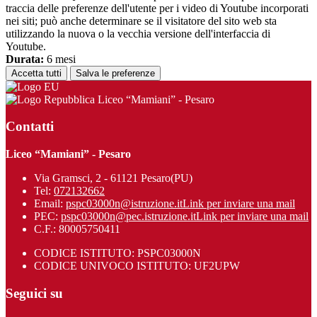
traccia delle preferenze dell'utente per i video di Youtube incorporati
nei siti; può anche determinare se il visitatore del sito web sta
utilizzando la nuova o la vecchia versione dell'interfaccia di
Youtube.
Durata:
6 mesi
Accetta tutti
Salva le preferenze
Liceo “Mamiani” - Pesaro
Contatti
Liceo “Mamiani” - Pesaro
Via Gramsci, 2 - 61121 Pesaro(PU)
Tel:
072132662
Email:
pspc03000n@istruzione.it
Link per inviare una mail
PEC:
pspc03000n@pec.istruzione.it
Link per inviare una mail
C.F.: 80005750411
CODICE ISTITUTO: PSPC03000N
CODICE UNIVOCO ISTITUTO: UF2UPW
Seguici su