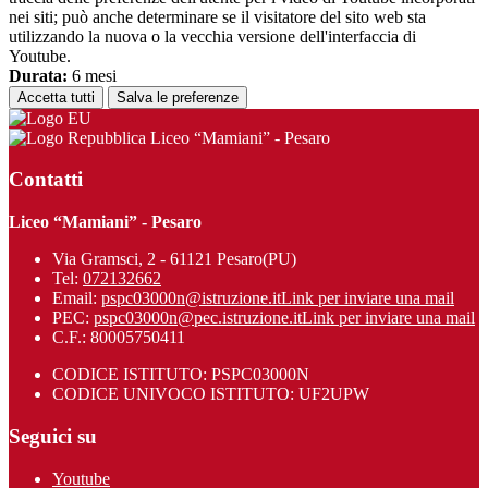
nei siti; può anche determinare se il visitatore del sito web sta
utilizzando la nuova o la vecchia versione dell'interfaccia di
Youtube.
Durata:
6 mesi
Accetta tutti
Salva le preferenze
Liceo “Mamiani” - Pesaro
Contatti
Liceo “Mamiani” - Pesaro
Via Gramsci, 2 - 61121 Pesaro(PU)
Tel:
072132662
Email:
pspc03000n@istruzione.it
Link per inviare una mail
PEC:
pspc03000n@pec.istruzione.it
Link per inviare una mail
C.F.: 80005750411
CODICE ISTITUTO: PSPC03000N
CODICE UNIVOCO ISTITUTO: UF2UPW
Seguici su
Youtube