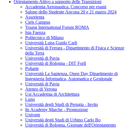
Orientamento Attivo a supporto delle Transizioni
Accademia Aeronautica. Concorso per esami
Salone dello Studente Ancona 20 e 21 marzo 2024
Assorienta
Ciels Campus
Young International Forum ROMA
Isia Faenza
Politecnico di Milano
Università Luiss Guido Carli
Università di Ferrara - Dipartimento di Fisica e Scienze
della Terra
Università di Pavia
Università di Bologna - DIT Forlì
Poliarte
Università La Sapienza. Open Day Dipartimento di
Ingegneria Informatica, Automatica e Gestionale
Università di Pavia
Ateneo di Verona
Usi Accademia di Architettura
Luiss
Università degli Studi di Perugia - Invito
Its Academy Marche - Promozione
Univpm
Università degli Studi di Urbino Carlo Bo
Università di Bologna. Giornate dell'Orientamento