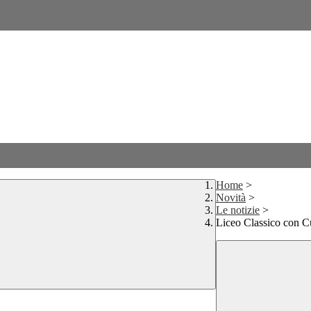
Home
>
Novità
>
Le notizie
>
Liceo Classico con C