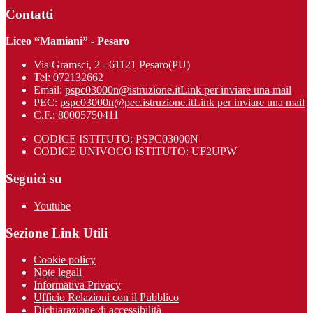
Contatti
Liceo “Mamiani” - Pesaro
Via Gramsci, 2 - 61121 Pesaro(PU)
Tel:
072132662
Email:
pspc03000n@istruzione.it
Link per inviare una mail
PEC:
pspc03000n@pec.istruzione.it
Link per inviare una mail
C.F.: 80005750411
CODICE ISTITUTO: PSPC03000N
CODICE UNIVOCO ISTITUTO: UF2UPW
Seguici su
Youtube
Sezione Link Utili
Cookie policy
Note legali
Informativa Privacy
Ufficio Relazioni con il Pubblico
Dichiarazione di accessibilità