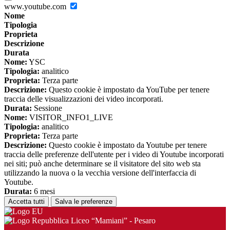
www.youtube.com
Nome
Tipologia
Proprieta
Descrizione
Durata
Nome:
YSC
Tipologia:
analitico
Proprieta:
Terza parte
Descrizione:
Questo cookie è impostato da YouTube per tenere
traccia delle visualizzazioni dei video incorporati.
Durata:
Sessione
Nome:
VISITOR_INFO1_LIVE
Tipologia:
analitico
Proprieta:
Terza parte
Descrizione:
Questo cookie è impostato da Youtube per tenere
traccia delle preferenze dell'utente per i video di Youtube incorporati
nei siti; può anche determinare se il visitatore del sito web sta
utilizzando la nuova o la vecchia versione dell'interfaccia di
Youtube.
Durata:
6 mesi
Accetta tutti
Salva le preferenze
Liceo “Mamiani” - Pesaro