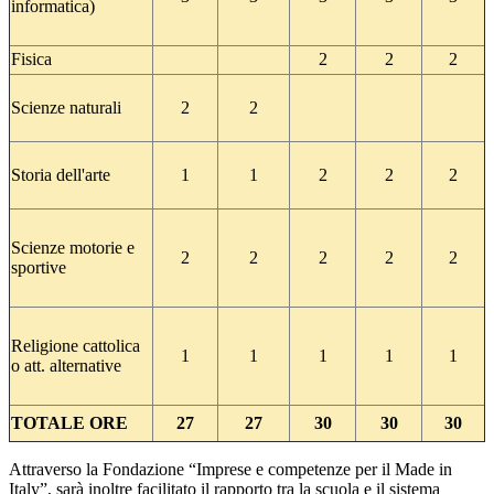
informatica)
Fisica
2
2
2
Scienze naturali
2
2
Storia dell'arte
1
1
2
2
2
Scienze motorie e
2
2
2
2
2
sportive
Religione cattolica
1
1
1
1
1
o att. alternative
TOTALE ORE
27
27
30
30
30
Attraverso la Fondazione “Imprese e competenze per il Made in
Italy”, sarà inoltre facilitato il rapporto tra la scuola e il sistema