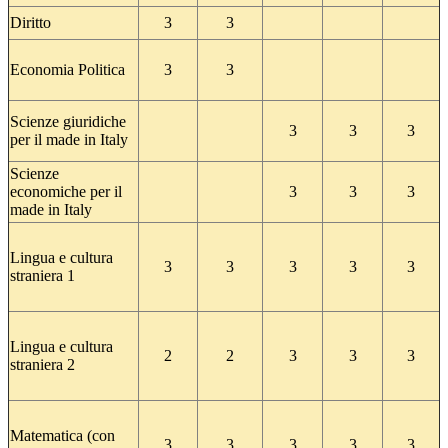
Diritto
3
3
Economia Politica
3
3
Scienze giuridiche
3
3
3
per il made in Italy
Scienze
economiche per il
3
3
3
made in Italy
Lingua e cultura
3
3
3
3
3
straniera 1
Lingua e cultura
2
2
3
3
3
straniera 2
Matematica (con
3
3
3
3
3