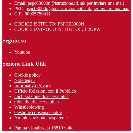
Email:
pspc03000n@istruzione.it
Link per inviare una mail
PEC:
pspc03000n@pec.istruzione.it
Link per inviare una mail
C.F.: 80005750411
CODICE ISTITUTO: PSPC03000N
CODICE UNIVOCO ISTITUTO: UF2UPW
Seguici su
Youtube
Sezione Link Utili
Cookie policy
Note legali
Informativa Privacy
Ufficio Relazioni con il Pubblico
Dichiarazione di accessibilità
Obiettivi di accessibilità
Whistleblowing
Gestione consensi cookie
Amministrazione trasparente
Pagina visualizzata
16810
volte