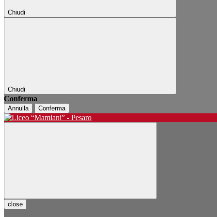
Chiudi
Chiudi
Conferma
Annulla
Conferma
close