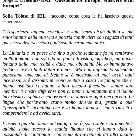
progetto
Erasmus+KA2 “Questions for Europe? Answers form
Europe!”
.
Sofia Tolosa
di
3EL
racconta come cosa le ha lasciato questa
esperienza.
“L’esperienza appena conclusa è stata senza alcun dubbio la più
emozionante della mia vita e poterla condividere con ragazzi di tanti
paesi così diversi è stato qualcosa di veramente unico.
La Lituania è un paese che fino a poche settimane fa mi sembrava
molto lontano, non solo da un punto di vista geografico, ma anche
lontano dalla mia realtà e dalle mie abitudini. Me lo immaginavo
freddo e avevo tanti dubbi e timori. Ma non appena lo splendido
panorama innevato di Kelme si è mostrato ai miei occhi ogni
incertezza si è dissolta: mi sono sentita a casa! Le famiglie che ci
hanno ospitato ci hanno subito accolto facendoci sentire loro
membri: le nostre differenze non ci hanno allontanato ma ci hanno
incuriosito e spinto a conoscerci e a superare ogni preconcetto. Le
lingue che parlavamo erano molto diverse ma, grazie a quel
“passaporto” incredibile che è la lingua inglese, siamo riusciti a
comprenderci e ad avvicinarci.
L’aspetto più stimolante del viaggio, però, sono state sicuramente le
attività svolte presso la scuola lituana che ci hanno dato la
possibilità di confrontarci con studenti provenienti da altri quattro