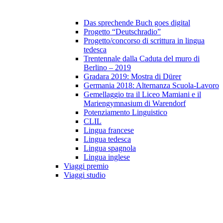
Das sprechende Buch goes digital
Progetto “Deutschradio”
Progetto/concorso di scrittura in lingua
tedesca
Trentennale dalla Caduta del muro di
Berlino – 2019
Gradara 2019: Mostra di Dürer
Germania 2018: Alternanza Scuola-Lavoro
Gemellaggio tra il Liceo Mamiani e il
Mariengymnasium di Warendorf
Potenziamento Linguistico
CLIL
Lingua francese
Lingua tedesca
Lingua spagnola
Lingua inglese
Viaggi premio
Viaggi studio