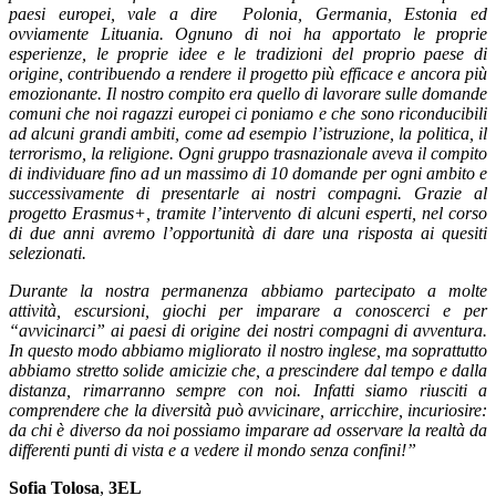
paesi europei, vale a dire Polonia, Germania, Estonia ed
ovviamente Lituania. Ognuno di noi ha apportato le proprie
esperienze, le proprie idee e le tradizioni del proprio paese di
origine, contribuendo a rendere il progetto più efficace e ancora più
emozionante. Il nostro compito era quello di lavorare sulle domande
comuni che noi ragazzi europei ci poniamo e che sono riconducibili
ad alcuni grandi ambiti, come ad esempio l’istruzione, la politica, il
terrorismo, la religione. Ogni gruppo trasnazionale aveva il compito
di individuare fino ad un massimo di 10 domande per ogni ambito e
successivamente di presentarle ai nostri compagni. Grazie al
progetto Erasmus+, tramite l’intervento di alcuni esperti, nel corso
di due anni avremo l’opportunità di dare una risposta ai quesiti
selezionati.
Durante la nostra permanenza abbiamo partecipato a molte
attività, escursioni, giochi per imparare a conoscerci e per
“avvicinarci” ai paesi di origine dei nostri compagni di avventura.
In questo modo abbiamo migliorato il nostro inglese, ma soprattutto
abbiamo stretto solide amicizie che, a prescindere dal tempo e dalla
distanza, rimarranno sempre con noi. Infatti siamo riusciti a
comprendere che la diversità può avvicinare, arricchire, incuriosire:
da chi è diverso da noi possiamo imparare ad osservare la realtà da
differenti punti di vista e a vedere il mondo senza confini!”
Sofia Tolosa
,
3EL