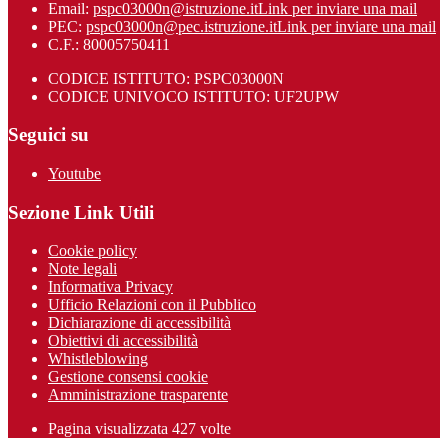
Email:
pspc03000n@istruzione.it
Link per inviare una mail
PEC:
pspc03000n@pec.istruzione.it
Link per inviare una mail
C.F.: 80005750411
CODICE ISTITUTO: PSPC03000N
CODICE UNIVOCO ISTITUTO: UF2UPW
Seguici su
Youtube
Sezione Link Utili
Cookie policy
Note legali
Informativa Privacy
Ufficio Relazioni con il Pubblico
Dichiarazione di accessibilità
Obiettivi di accessibilità
Whistleblowing
Gestione consensi cookie
Amministrazione trasparente
Pagina visualizzata
427
volte