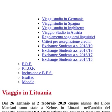
Viaggi studio in Germania
Viaggi studio in Spagna
Viaggi studio in Inghilterra
Viaggio Studio in Austria
Regolamento soggiorni linguistici
Criteri per assegnazione crediti
Exchange Students a.s. 2018/19
Exchange Students a.s. 2017/18
Exchange Students a.s. 2016/17
Exchange Students a.s. 2014/15
P.O.F.
P.T.O.F.
Inclusione e B.E.S.
EsaBac
Moodle
Viaggio in Lituania
Dal
26 gennaio
al
2 febbraio 2019
cinque alunne del Liceo
Mamiani sono state a Kelme, in Lituania nell’ambito del