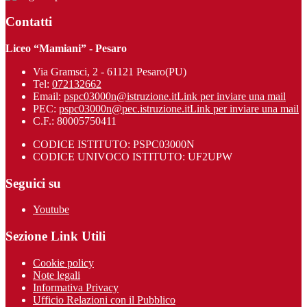
Contatti
Liceo “Mamiani” - Pesaro
Via Gramsci, 2 - 61121 Pesaro(PU)
Tel:
072132662
Email:
pspc03000n@istruzione.it
Link per inviare una mail
PEC:
pspc03000n@pec.istruzione.it
Link per inviare una mail
C.F.: 80005750411
CODICE ISTITUTO: PSPC03000N
CODICE UNIVOCO ISTITUTO: UF2UPW
Seguici su
Youtube
Sezione Link Utili
Cookie policy
Note legali
Informativa Privacy
Ufficio Relazioni con il Pubblico