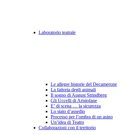
Laboratorio teatrale
Le allegre historie del Decamerone
La fattoria degli animali
Il sogno di August Strindberg
Gli Uccelli di Aristofane
E’ di scena … la sicurezza
Lo stato d’assedio
Processo per l’ombra di un asino
Un’idea di Teatro
Collaborazioni con il territorio