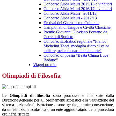
Concorso Alida Mauri 2015/16 e vincitori
Concorso Alida Mauri 2016/17 e vincitori
Concorso Alida Mauri - 2011/12
Concorso Alida Mauri - 2012/13
Festival del Giornalismo Culturale
Campionati di Lingue e Civiltà Classiche
Premio Giovanni Gioviano Pontano da
Cerreto di Spoleto
Concorso scolastico regionale “Franco
Michelini Tocci, medaglia d’oro al valor
militare, nel centenario della morte”
Concorso di poesia “Beata Chiara Luce
Badano”
Viaggi premio
Olimpiadi di Filosofia
Le
Olimpiadi di filosofia
sono promosse e finanziate dalla
Direzione generale per gli ordinamenti scolastici e la valutazione del
sistema nazionale di istruzione e sono gestite, tramite convenzione,
da un’istituzione scolastica o un ente aggiudicatario della procedura
ordinaria ristretta.