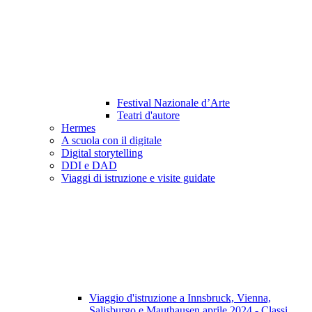
Festival Nazionale d’Arte
Teatri d'autore
Hermes
A scuola con il digitale
Digital storytelling
DDI e DAD
Viaggi di istruzione e visite guidate
Viaggio d'istruzione a Innsbruck, Vienna,
Salisburgo e Mauthausen aprile 2024 - Classi