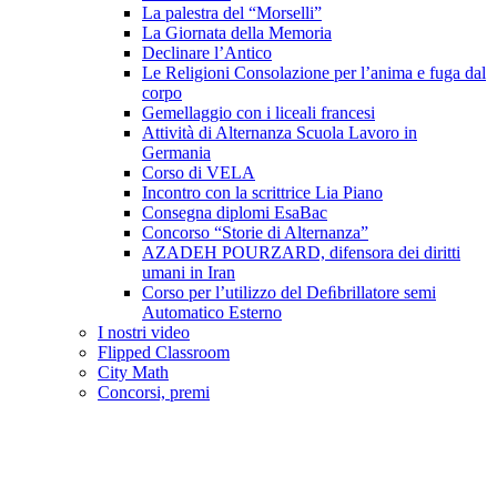
La palestra del “Morselli”
La Giornata della Memoria
Declinare l’Antico
Le Religioni Consolazione per l’anima e fuga dal
corpo
Gemellaggio con i liceali francesi
Attività di Alternanza Scuola Lavoro in
Germania
Corso di VELA
Incontro con la scrittrice Lia Piano
Consegna diplomi EsaBac
Concorso “Storie di Alternanza”
AZADEH POURZARD, difensora dei diritti
umani in Iran
Corso per l’utilizzo del Deﬁbrillatore semi
Automatico Esterno
I nostri video
Flipped Classroom
City Math
Concorsi, premi