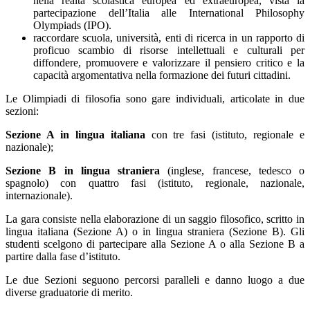
nella realtà scolastica europea ed extraeuropea, vista la
partecipazione dell’Italia alle International Philosophy
Olympiads (IPO).
raccordare scuola, università, enti di ricerca in un rapporto di
proficuo scambio di risorse intellettuali e culturali per
diffondere, promuovere e valorizzare il pensiero critico e la
capacità argomentativa nella formazione dei futuri cittadini.
Le Olimpiadi di filosofia sono gare individuali, articolate in due
sezioni:
Sezione A in lingua italiana
con tre fasi (istituto, regionale e
nazionale);
Sezione B in lingua straniera
(inglese, francese, tedesco o
spagnolo) con quattro fasi (istituto, regionale, nazionale,
internazionale).
La gara consiste nella elaborazione di un saggio filosofico, scritto in
lingua italiana (Sezione A) o in lingua straniera (Sezione B). Gli
studenti scelgono di partecipare alla Sezione A o alla Sezione B a
partire dalla fase d’istituto.
Le due Sezioni seguono percorsi paralleli e danno luogo a due
diverse graduatorie di merito.