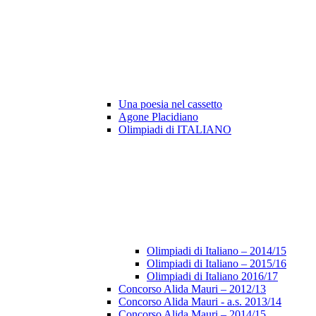
Una poesia nel cassetto
Agone Placidiano
Olimpiadi di ITALIANO
Olimpiadi di Italiano – 2014/15
Olimpiadi di Italiano – 2015/16
Olimpiadi di Italiano 2016/17
Concorso Alida Mauri – 2012/13
Concorso Alida Mauri - a.s. 2013/14
Concorso Alida Mauri – 2014/15