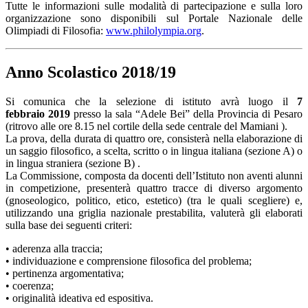
Tutte le informazioni sulle modalità di partecipazione e sulla loro
organizzazione sono disponibili sul Portale Nazionale delle
Olimpiadi di Filosofia:
www.philolympia.org
.
Anno Scolastico 2018/19
Si comunica che la selezione di istituto avrà luogo il
7
febbraio
2019
presso la sala “Adele Bei” della Provincia di Pesaro
(ritrovo alle ore 8.15 nel cortile della sede centrale del Mamiani ).
La prova, della durata di quattro ore, consisterà nella elaborazione di
un saggio filosofico, a scelta, scritto o in lingua italiana (sezione A) o
in lingua straniera (sezione B) .
La Commissione, composta da docenti dell’Istituto non aventi alunni
in competizione, presenterà quattro tracce di diverso argomento
(gnoseologico, politico, etico, estetico) (tra le quali scegliere) e,
utilizzando una griglia nazionale prestabilita, valuterà gli elaborati
sulla base dei seguenti criteri:
• aderenza alla traccia;
• individuazione e comprensione filosofica del problema;
• pertinenza argomentativa;
• coerenza;
• originalità ideativa ed espositiva.