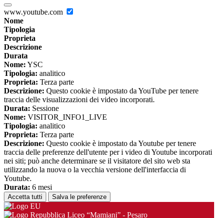
www.youtube.com
Nome
Tipologia
Proprieta
Descrizione
Durata
Nome:
YSC
Tipologia:
analitico
Proprieta:
Terza parte
Descrizione:
Questo cookie è impostato da YouTube per tenere
traccia delle visualizzazioni dei video incorporati.
Durata:
Sessione
Nome:
VISITOR_INFO1_LIVE
Tipologia:
analitico
Proprieta:
Terza parte
Descrizione:
Questo cookie è impostato da Youtube per tenere
traccia delle preferenze dell'utente per i video di Youtube incorporati
nei siti; può anche determinare se il visitatore del sito web sta
utilizzando la nuova o la vecchia versione dell'interfaccia di
Youtube.
Durata:
6 mesi
Accetta tutti
Salva le preferenze
Liceo “Mamiani” - Pesaro