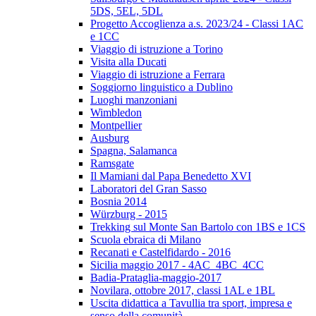
5DS, 5EL, 5DL
Progetto Accoglienza a.s. 2023/24 - Classi 1AC
e 1CC
Viaggio di istruzione a Torino
Visita alla Ducati
Viaggio di istruzione a Ferrara
Soggiorno linguistico a Dublino
Luoghi manzoniani
Wimbledon
Montpellier
Ausburg
Spagna, Salamanca
Ramsgate
Il Mamiani dal Papa Benedetto XVI
Laboratori del Gran Sasso
Bosnia 2014
Würzburg - 2015
Trekking sul Monte San Bartolo con 1BS e 1CS
Scuola ebraica di Milano
Recanati e Castelfidardo - 2016
Sicilia maggio 2017 - 4AC_4BC_4CC
Badia-Prataglia-maggio-2017
Novilara, ottobre 2017, classi 1AL e 1BL
Uscita didattica a Tavullia tra sport, impresa e
senso della comunità