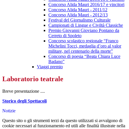
Concorso Alida Mauri 2016/17 e vincitori
Concorso Alida Mauri - 2011/12
Concorso Alida Mauri - 2012/13
Festival del Giornalismo Culturale
Campionati di Lingue e Civiltà Classiche
Premio Giovanni Gioviano Pontano da
Cerreto di Spoleto
Concorso scolastico regionale “Franco
Michelini Tocci, medaglia d’oro al valor
militare, nel centenario della morte”
Concorso di poesia “Beata Chiara Luce
Badano”
Viaggi premio
Laboratorio teatrale
Breve presentazione ....
Storico degli Spettacoli
Notizie
Questo sito o gli strumenti terzi da questo utilizzati si avvalgono di
cookie necessari al funzionamento ed utili alle finalità illustrate nella