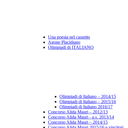
Una poesia nel cassetto
Agone Placidiano
Olimpiadi di ITALIANO
Olimpiadi di Italiano – 2014/15
Olimpiadi di Italiano – 2015/16
Olimpiadi di Italiano 2016/17
Concorso Alida Mauri – 2012/13
Concorso Alida Mauri - a.s. 2013/14
Concorso Alida Mauri – 2014/15
Concorso Alida Mauri 2015/16 e vincitori