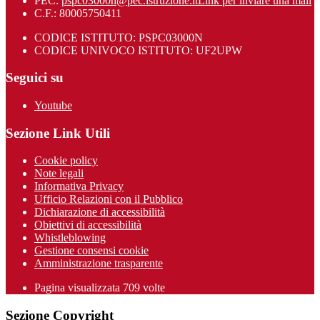
PEC:
pspc03000n@pec.istruzione.it
Link per inviare una mail
C.F.: 80005750411
CODICE ISTITUTO: PSPC03000N
CODICE UNIVOCO ISTITUTO: UF2UPW
Seguici su
Youtube
Sezione Link Utili
Cookie policy
Note legali
Informativa Privacy
Ufficio Relazioni con il Pubblico
Dichiarazione di accessibilità
Obiettivi di accessibilità
Whistleblowing
Gestione consensi cookie
Amministrazione trasparente
Pagina visualizzata
709
volte
Sezione Copyright