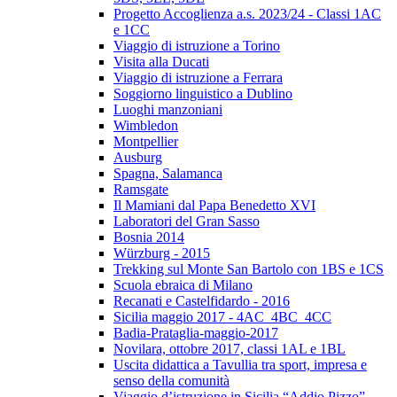
Progetto Accoglienza a.s. 2023/24 - Classi 1AC
e 1CC
Viaggio di istruzione a Torino
Visita alla Ducati
Viaggio di istruzione a Ferrara
Soggiorno linguistico a Dublino
Luoghi manzoniani
Wimbledon
Montpellier
Ausburg
Spagna, Salamanca
Ramsgate
Il Mamiani dal Papa Benedetto XVI
Laboratori del Gran Sasso
Bosnia 2014
Würzburg - 2015
Trekking sul Monte San Bartolo con 1BS e 1CS
Scuola ebraica di Milano
Recanati e Castelfidardo - 2016
Sicilia maggio 2017 - 4AC_4BC_4CC
Badia-Prataglia-maggio-2017
Novilara, ottobre 2017, classi 1AL e 1BL
Uscita didattica a Tavullia tra sport, impresa e
senso della comunità
Viaggio d’istruzione in Sicilia “Addio Pizzo”