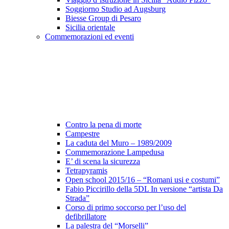
Soggiorno Studio ad Augsburg
Biesse Group di Pesaro
Sicilia orientale
Commemorazioni ed eventi
Contro la pena di morte
Campestre
La caduta del Muro – 1989/2009
Commemorazione Lampedusa
E’ di scena la sicurezza
Tetrapyramis
Open school 2015/16 – “Romani usi e costumi”
Fabio Piccirillo della 5DL In versione “artista Da
Strada”
Corso di primo soccorso per l’uso del
defibrillatore
La palestra del “Morselli”