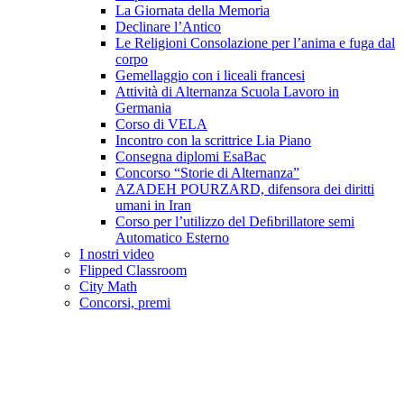
La Giornata della Memoria
Declinare l’Antico
Le Religioni Consolazione per l’anima e fuga dal
corpo
Gemellaggio con i liceali francesi
Attività di Alternanza Scuola Lavoro in
Germania
Corso di VELA
Incontro con la scrittrice Lia Piano
Consegna diplomi EsaBac
Concorso “Storie di Alternanza”
AZADEH POURZARD, difensora dei diritti
umani in Iran
Corso per l’utilizzo del Deﬁbrillatore semi
Automatico Esterno
I nostri video
Flipped Classroom
City Math
Concorsi, premi