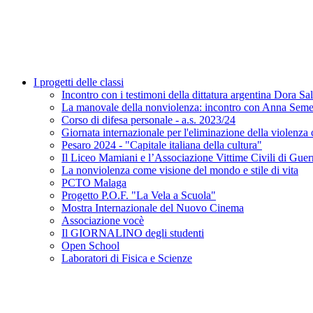
I progetti delle classi
Incontro con i testimoni della dittatura argentina Dora S
La manovale della nonviolenza: incontro con Anna Seme
Corso di difesa personale - a.s. 2023/24
Giornata internazionale per l'eliminazione della viol
Pesaro 2024 - "Capitale italiana della cultura"
Il Liceo Mamiani e l’Associazione Vittime Civili di Guerr
La nonviolenza come visione del mondo e stile di vita
PCTO Malaga
Progetto P.O.F. "La Vela a Scuola"
Mostra Internazionale del Nuovo Cinema
Associazione vocè
Il GIORNALINO degli studenti
Open School
Laboratori di Fisica e Scienze