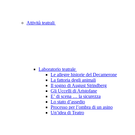
Attività teatrali
Laboratorio teatrale
Le allegre historie del Decamerone
La fattoria degli animali
Il sogno di August Strindberg
Gli Uccelli di Aristofane
E’ di scena … la sicurezza
Lo stato d’assedio
Processo per l’ombra di un asino
Un’idea di Teatro