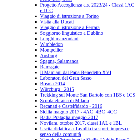
Progetto Accoglienza a.s. 2023/24 - Classi 1AC
e 1CC
Viaggio di istruzione a Torino
Visita alla Ducati
Viaggio di istruzione a Ferrara
Soggiorno linguistico a Dublino
Luoghi manzoniani
Wimbledon
Montpellier
Ausburg
Spagna, Salamanca
Ramsgate
Il Mamiani dal Papa Benedetto XVI
Laboratori del Gran Sasso
Bosnia 2014
Würzburg - 2015
Trekking sul Monte San Bartolo con 1BS e 1CS
Scuola ebraica di Milano
Recanati e Castelfidardo - 2016
Sicilia maggio 2017 - 4AC_4BC_4CC
Badia-Prataglia-maggio-2017
Novilara, ottobre 2017, classi 1AL e 1BL
Uscita didattica a Tavullia tra sport, impresa e
senso della comunità
Viaggio d’istruzione in Sicilia “Addio Pizzo”