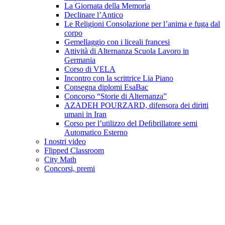
La Giornata della Memoria
Declinare l’Antico
Le Religioni Consolazione per l’anima e fuga dal
corpo
Gemellaggio con i liceali francesi
Attività di Alternanza Scuola Lavoro in
Germania
Corso di VELA
Incontro con la scrittrice Lia Piano
Consegna diplomi EsaBac
Concorso “Storie di Alternanza”
AZADEH POURZARD, difensora dei diritti
umani in Iran
Corso per l’utilizzo del Deﬁbrillatore semi
Automatico Esterno
I nostri video
Flipped Classroom
City Math
Concorsi, premi