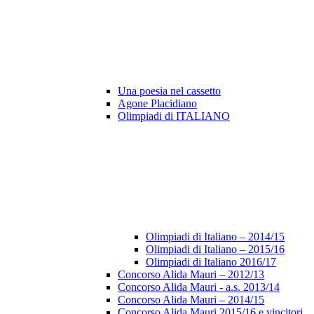
Una poesia nel cassetto
Agone Placidiano
Olimpiadi di ITALIANO
Olimpiadi di Italiano – 2014/15
Olimpiadi di Italiano – 2015/16
Olimpiadi di Italiano 2016/17
Concorso Alida Mauri – 2012/13
Concorso Alida Mauri - a.s. 2013/14
Concorso Alida Mauri – 2014/15
Concorso Alida Mauri 2015/16 e vincitori