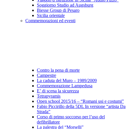
Soggiorno Studio ad Augsburg
Biesse Group di Pesaro
Sicilia orientale
Commemorazioni ed eventi
Contro la pena di morte
Campestre
La caduta del Muro – 1989/2009
Commemorazione Lampedusa
E’ di scena la sicurezza
Tetrapyramis
Open school 2015/16 – “Romani usi e costumi”
Fabio Piccirillo della 5DL In versione “artista Da
Strada”
Corso di primo soccorso per l’uso del
defibrillatore
La palestra del “Morselli”