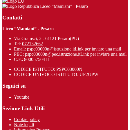
Liceo “Mamiani” - Pesaro
Contatti
Liceo “Mamiani” - Pesaro
Via Gramsci, 2 - 61121 Pesaro(PU)
Tel:
072132662
Email:
pspc03000n@istruzione.it
Link per inviare una mail
PEC:
pspc03000n@pec.istruzione.it
Link per inviare una mail
C.F.: 80005750411
CODICE ISTITUTO: PSPC03000N
CODICE UNIVOCO ISTITUTO: UF2UPW
Seguici su
Youtube
Sezione Link Utili
Cookie policy
Note legali
Informativa Privacy