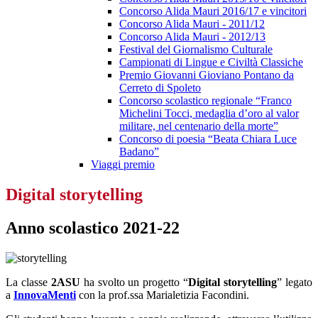
Concorso Alida Mauri 2016/17 e vincitori
Concorso Alida Mauri - 2011/12
Concorso Alida Mauri - 2012/13
Festival del Giornalismo Culturale
Campionati di Lingue e Civiltà Classiche
Premio Giovanni Gioviano Pontano da
Cerreto di Spoleto
Concorso scolastico regionale “Franco
Michelini Tocci, medaglia d’oro al valor
militare, nel centenario della morte”
Concorso di poesia “Beata Chiara Luce
Badano”
Viaggi premio
Digital storytelling
Anno scolastico 2021-22
La classe
2ASU
ha svolto un progetto “
Digital storytelling
” legato
a
InnovaMenti
con la prof.ssa Marialetizia Facondini.