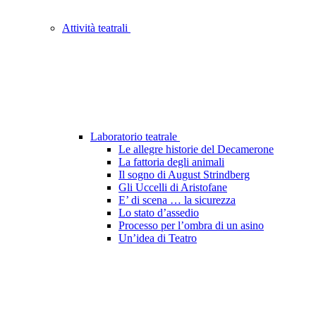
Attività teatrali
Laboratorio teatrale
Le allegre historie del Decamerone
La fattoria degli animali
Il sogno di August Strindberg
Gli Uccelli di Aristofane
E’ di scena … la sicurezza
Lo stato d’assedio
Processo per l’ombra di un asino
Un’idea di Teatro