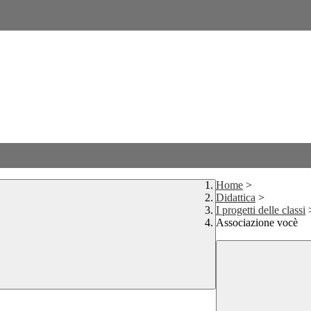
Home
>
Didattica
>
I progetti delle classi
Associazione vocè