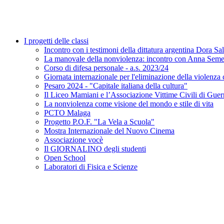
I progetti delle classi
Incontro con i testimoni della dittatura argentina Dora S
La manovale della nonviolenza: incontro con Anna Seme
Corso di difesa personale - a.s. 2023/24
Giornata internazionale per l'eliminazione della viol
Pesaro 2024 - "Capitale italiana della cultura"
Il Liceo Mamiani e l’Associazione Vittime Civili di Guerr
La nonviolenza come visione del mondo e stile di vita
PCTO Malaga
Progetto P.O.F. "La Vela a Scuola"
Mostra Internazionale del Nuovo Cinema
Associazione vocè
Il GIORNALINO degli studenti
Open School
Laboratori di Fisica e Scienze