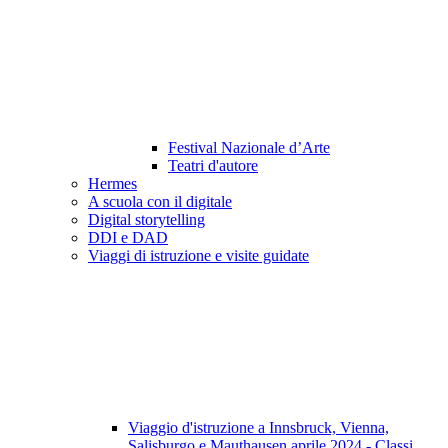
Festival Nazionale d’Arte
Teatri d'autore
Hermes
A scuola con il digitale
Digital storytelling
DDI e DAD
Viaggi di istruzione e visite guidate
Viaggio d'istruzione a Innsbruck, Vienna,
Salisburgo e Mauthausen aprile 2024 - Classi