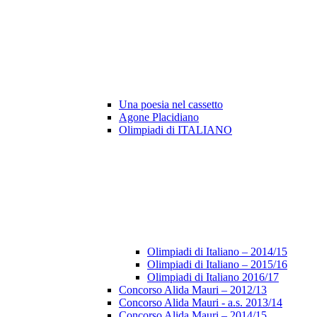
Una poesia nel cassetto
Agone Placidiano
Olimpiadi di ITALIANO
Olimpiadi di Italiano – 2014/15
Olimpiadi di Italiano – 2015/16
Olimpiadi di Italiano 2016/17
Concorso Alida Mauri – 2012/13
Concorso Alida Mauri - a.s. 2013/14
Concorso Alida Mauri – 2014/15