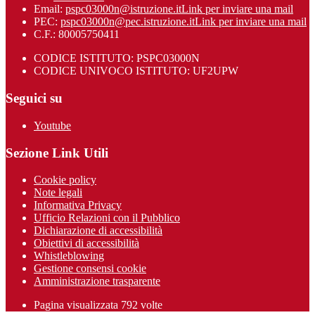
Email:
pspc03000n@istruzione.it
Link per inviare una mail
PEC:
pspc03000n@pec.istruzione.it
Link per inviare una mail
C.F.: 80005750411
CODICE ISTITUTO: PSPC03000N
CODICE UNIVOCO ISTITUTO: UF2UPW
Seguici su
Youtube
Sezione Link Utili
Cookie policy
Note legali
Informativa Privacy
Ufficio Relazioni con il Pubblico
Dichiarazione di accessibilità
Obiettivi di accessibilità
Whistleblowing
Gestione consensi cookie
Amministrazione trasparente
Pagina visualizzata
792
volte