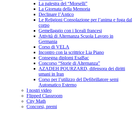
La palestra del “Morselli”
La Giornata della Memoria
Declinare l’Antico
Le Religioni Consolazione per l’anima e fuga dal
corpo
Gemellaggio con i liceali francesi
Attività di Alternanza Scuola Lavoro in
Germania
Corso di VELA
Incontro con la scrittrice Lia Piano
Consegna diplomi EsaBac
Concorso “Storie di Alternanza”
AZADEH POURZARD, difensora dei diritti
umani in Iran
Corso per l’utilizzo del Deﬁbrillatore semi
Automatico Esterno
I nostri video
Flipped Classroom
City Math
Concorsi, premi