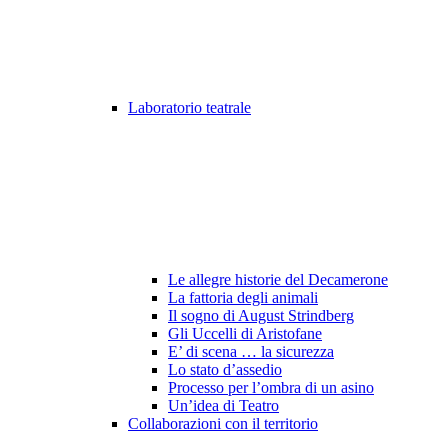
Laboratorio teatrale
Le allegre historie del Decamerone
La fattoria degli animali
Il sogno di August Strindberg
Gli Uccelli di Aristofane
E’ di scena … la sicurezza
Lo stato d’assedio
Processo per l’ombra di un asino
Un’idea di Teatro
Collaborazioni con il territorio