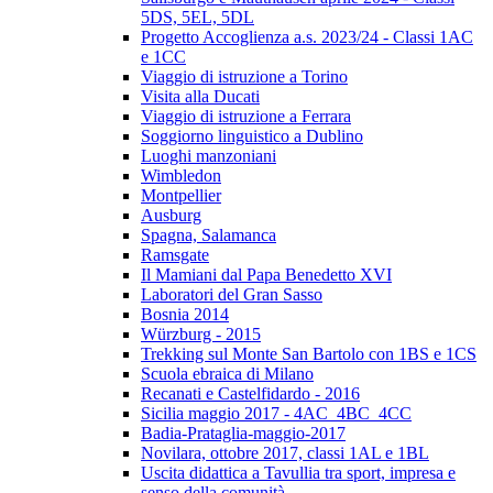
5DS, 5EL, 5DL
Progetto Accoglienza a.s. 2023/24 - Classi 1AC
e 1CC
Viaggio di istruzione a Torino
Visita alla Ducati
Viaggio di istruzione a Ferrara
Soggiorno linguistico a Dublino
Luoghi manzoniani
Wimbledon
Montpellier
Ausburg
Spagna, Salamanca
Ramsgate
Il Mamiani dal Papa Benedetto XVI
Laboratori del Gran Sasso
Bosnia 2014
Würzburg - 2015
Trekking sul Monte San Bartolo con 1BS e 1CS
Scuola ebraica di Milano
Recanati e Castelfidardo - 2016
Sicilia maggio 2017 - 4AC_4BC_4CC
Badia-Prataglia-maggio-2017
Novilara, ottobre 2017, classi 1AL e 1BL
Uscita didattica a Tavullia tra sport, impresa e
senso della comunità