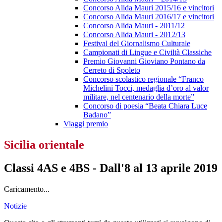
Concorso Alida Mauri 2015/16 e vincitori
Concorso Alida Mauri 2016/17 e vincitori
Concorso Alida Mauri - 2011/12
Concorso Alida Mauri - 2012/13
Festival del Giornalismo Culturale
Campionati di Lingue e Civiltà Classiche
Premio Giovanni Gioviano Pontano da
Cerreto di Spoleto
Concorso scolastico regionale “Franco
Michelini Tocci, medaglia d’oro al valor
militare, nel centenario della morte”
Concorso di poesia “Beata Chiara Luce
Badano”
Viaggi premio
Sicilia orientale
Classi 4AS e 4BS - Dall'8 al 13 aprile 2019
Caricamento...
Notizie