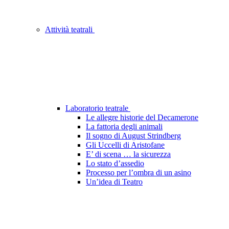
Attività teatrali
Laboratorio teatrale
Le allegre historie del Decamerone
La fattoria degli animali
Il sogno di August Strindberg
Gli Uccelli di Aristofane
E’ di scena … la sicurezza
Lo stato d’assedio
Processo per l’ombra di un asino
Un’idea di Teatro