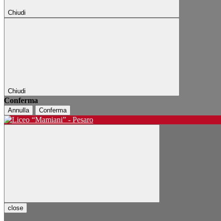
Chiudi
Chiudi
Conferma
Annulla
Conferma
close