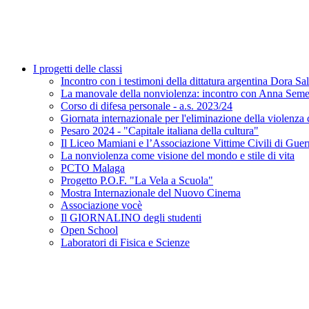
I progetti delle classi
Incontro con i testimoni della dittatura argentina Dora S
La manovale della nonviolenza: incontro con Anna Seme
Corso di difesa personale - a.s. 2023/24
Giornata internazionale per l'eliminazione della viol
Pesaro 2024 - "Capitale italiana della cultura"
Il Liceo Mamiani e l’Associazione Vittime Civili di Guerr
La nonviolenza come visione del mondo e stile di vita
PCTO Malaga
Progetto P.O.F. "La Vela a Scuola"
Mostra Internazionale del Nuovo Cinema
Associazione vocè
Il GIORNALINO degli studenti
Open School
Laboratori di Fisica e Scienze