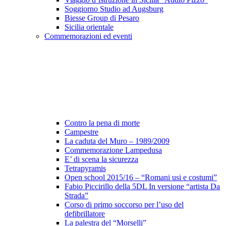
Soggiorno Studio ad Augsburg
Biesse Group di Pesaro
Sicilia orientale
Commemorazioni ed eventi
Contro la pena di morte
Campestre
La caduta del Muro – 1989/2009
Commemorazione Lampedusa
E’ di scena la sicurezza
Tetrapyramis
Open school 2015/16 – “Romani usi e costumi”
Fabio Piccirillo della 5DL In versione “artista Da
Strada”
Corso di primo soccorso per l’uso del
defibrillatore
La palestra del “Morselli”