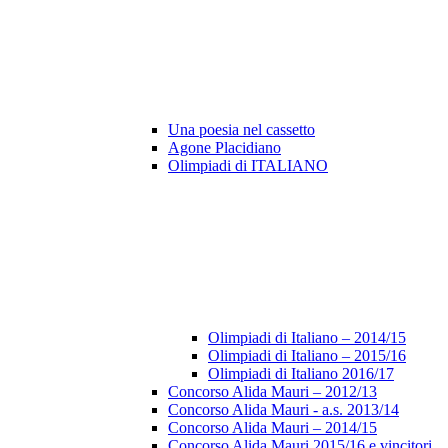
Una poesia nel cassetto
Agone Placidiano
Olimpiadi di ITALIANO
Olimpiadi di Italiano – 2014/15
Olimpiadi di Italiano – 2015/16
Olimpiadi di Italiano 2016/17
Concorso Alida Mauri – 2012/13
Concorso Alida Mauri - a.s. 2013/14
Concorso Alida Mauri – 2014/15
Concorso Alida Mauri 2015/16 e vincitori