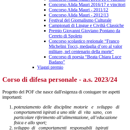
Concorso Alida Mauri 2016/17 e vincitori
Concorso Alida Mauri - 2011/12
Concorso Alida Mauri - 2012/13
Festival del Giornalismo Culturale
Campionati di Lingue e Civiltà Classiche
Premio Giovanni Gioviano Pontano da
Cerreto di Spoleto
Concorso scolastico regionale “Franco
Michelini Tocci, medaglia d’oro al valor
militare, nel centenario della morte”
Concorso di poesia “Beata Chiara Luce
Badano”
Viaggi premio
Corso di difesa personale - a.s. 2023/24
Progetto del POF che nasce dall'esigenza di coniugare tre aspetti
importanti:
potenziamento delle discipline motorie e sviluppo di
comportamenti ispirati a uno stile di vita sano, con
particolare riferimento all’alimentazione, all’educazione
fisica e allo sport;
sviluppo di comportamenti responsabili ispirati