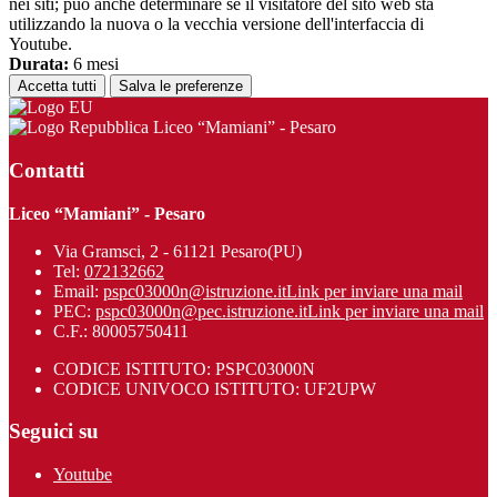
nei siti; può anche determinare se il visitatore del sito web sta
utilizzando la nuova o la vecchia versione dell'interfaccia di
Youtube.
Durata:
6 mesi
Accetta tutti
Salva le preferenze
Liceo “Mamiani” - Pesaro
Contatti
Liceo “Mamiani” - Pesaro
Via Gramsci, 2 - 61121 Pesaro(PU)
Tel:
072132662
Email:
pspc03000n@istruzione.it
Link per inviare una mail
PEC:
pspc03000n@pec.istruzione.it
Link per inviare una mail
C.F.: 80005750411
CODICE ISTITUTO: PSPC03000N
CODICE UNIVOCO ISTITUTO: UF2UPW
Seguici su
Youtube