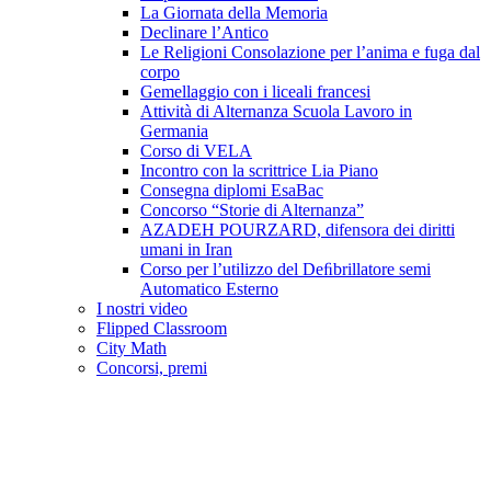
La Giornata della Memoria
Declinare l’Antico
Le Religioni Consolazione per l’anima e fuga dal
corpo
Gemellaggio con i liceali francesi
Attività di Alternanza Scuola Lavoro in
Germania
Corso di VELA
Incontro con la scrittrice Lia Piano
Consegna diplomi EsaBac
Concorso “Storie di Alternanza”
AZADEH POURZARD, difensora dei diritti
umani in Iran
Corso per l’utilizzo del Deﬁbrillatore semi
Automatico Esterno
I nostri video
Flipped Classroom
City Math
Concorsi, premi