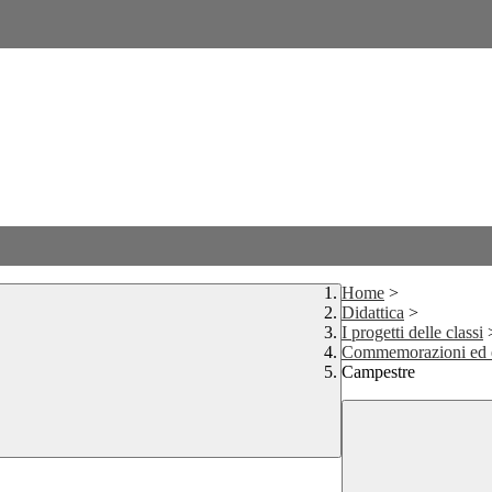
Home
>
Didattica
>
I progetti delle classi
Commemorazioni ed 
Campestre