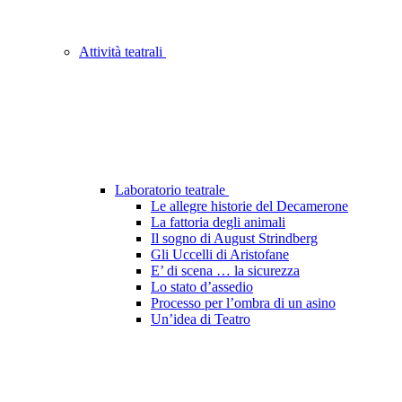
Attività teatrali
Laboratorio teatrale
Le allegre historie del Decamerone
La fattoria degli animali
Il sogno di August Strindberg
Gli Uccelli di Aristofane
E’ di scena … la sicurezza
Lo stato d’assedio
Processo per l’ombra di un asino
Un’idea di Teatro