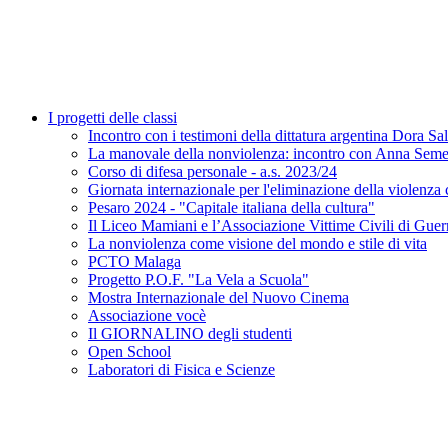
I progetti delle classi
Incontro con i testimoni della dittatura argentina Dora S
La manovale della nonviolenza: incontro con Anna Seme
Corso di difesa personale - a.s. 2023/24
Giornata internazionale per l'eliminazione della viol
Pesaro 2024 - "Capitale italiana della cultura"
Il Liceo Mamiani e l’Associazione Vittime Civili di Guerr
La nonviolenza come visione del mondo e stile di vita
PCTO Malaga
Progetto P.O.F. "La Vela a Scuola"
Mostra Internazionale del Nuovo Cinema
Associazione vocè
Il GIORNALINO degli studenti
Open School
Laboratori di Fisica e Scienze