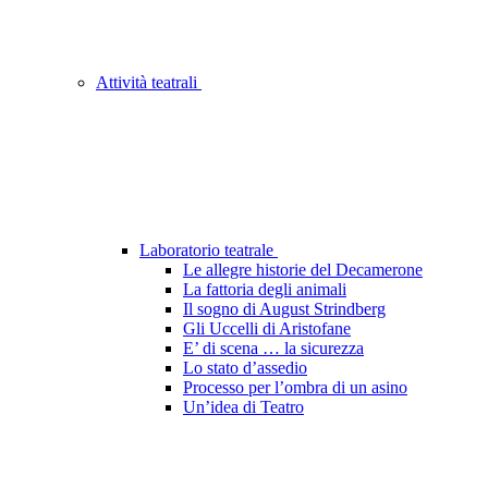
Attività teatrali
Laboratorio teatrale
Le allegre historie del Decamerone
La fattoria degli animali
Il sogno di August Strindberg
Gli Uccelli di Aristofane
E’ di scena … la sicurezza
Lo stato d’assedio
Processo per l’ombra di un asino
Un’idea di Teatro