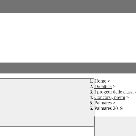
Home
>
Didattica
>
I progetti delle classi
Concorsi, premi
>
Palmares
>
Palmares 2019