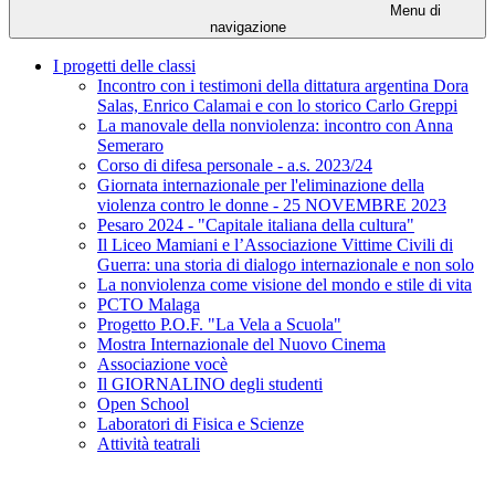
Menu di
navigazione
I progetti delle classi
Incontro con i testimoni della dittatura argentina Dora
Salas, Enrico Calamai e con lo storico Carlo Greppi
La manovale della nonviolenza: incontro con Anna
Semeraro
Corso di difesa personale - a.s. 2023/24
Giornata internazionale per l'eliminazione della
violenza contro le donne - 25 NOVEMBRE 2023
Pesaro 2024 - "Capitale italiana della cultura"
Il Liceo Mamiani e l’Associazione Vittime Civili di
Guerra: una storia di dialogo internazionale e non solo
La nonviolenza come visione del mondo e stile di vita
PCTO Malaga
Progetto P.O.F. "La Vela a Scuola"
Mostra Internazionale del Nuovo Cinema
Associazione vocè
Il GIORNALINO degli studenti
Open School
Laboratori di Fisica e Scienze
Attività teatrali