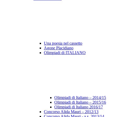
Una poesia nel cassetto
Agone Placidiano
Olimpiadi di ITALIANO
Olimpiadi di Italiano – 2014/15
Olimpiadi di Italiano – 2015/16
Olimpiadi di Italiano 2016/17
Concorso Alida Mauri – 2012/13
Concorso Alida Mauri - a.s. 2013/14