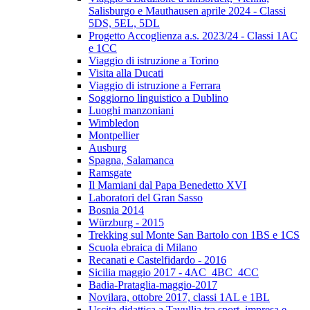
Salisburgo e Mauthausen aprile 2024 - Classi
5DS, 5EL, 5DL
Progetto Accoglienza a.s. 2023/24 - Classi 1AC
e 1CC
Viaggio di istruzione a Torino
Visita alla Ducati
Viaggio di istruzione a Ferrara
Soggiorno linguistico a Dublino
Luoghi manzoniani
Wimbledon
Montpellier
Ausburg
Spagna, Salamanca
Ramsgate
Il Mamiani dal Papa Benedetto XVI
Laboratori del Gran Sasso
Bosnia 2014
Würzburg - 2015
Trekking sul Monte San Bartolo con 1BS e 1CS
Scuola ebraica di Milano
Recanati e Castelfidardo - 2016
Sicilia maggio 2017 - 4AC_4BC_4CC
Badia-Prataglia-maggio-2017
Novilara, ottobre 2017, classi 1AL e 1BL
Uscita didattica a Tavullia tra sport, impresa e