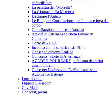
defibrillatore
La palestra del “Morselli”
La Giornata della Memoria
Declinare l’Antico
Le Religioni Consolazione per l’anima e fuga dal
corpo
Gemellaggio con i liceali francesi
Attività di Alternanza Scuola Lavoro in
Germania
Corso di VELA
Incontro con la scrittrice Lia Piano
Consegna diplomi EsaBac
Concorso “Storie di Alternanza”
AZADEH POURZARD, difensora dei diritti
umani in Iran
Corso per l’utilizzo del Deﬁbrillatore semi
Automatico Esterno
I nostri video
Flipped Classroom
City Math
Concorsi, premi