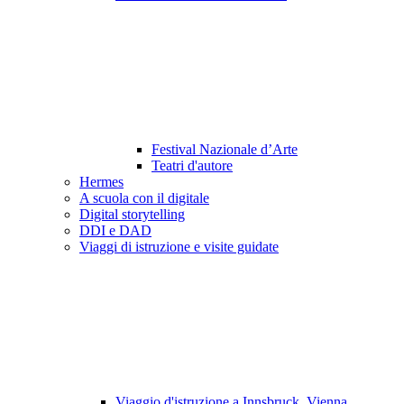
Festival Nazionale d’Arte
Teatri d'autore
Hermes
A scuola con il digitale
Digital storytelling
DDI e DAD
Viaggi di istruzione e visite guidate
Viaggio d'istruzione a Innsbruck, Vienna,