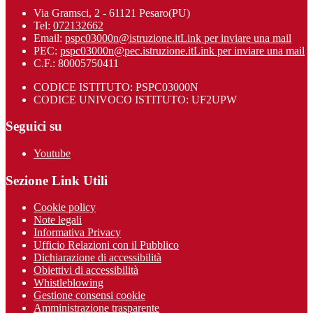
Via Gramsci, 2 - 61121 Pesaro(PU)
Tel:
072132662
Email:
pspc03000n@istruzione.it
Link per inviare una mail
PEC:
pspc03000n@pec.istruzione.it
Link per inviare una mail
C.F.: 80005750411
CODICE ISTITUTO: PSPC03000N
CODICE UNIVOCO ISTITUTO: UF2UPW
Seguici su
Youtube
Sezione Link Utili
Cookie policy
Note legali
Informativa Privacy
Ufficio Relazioni con il Pubblico
Dichiarazione di accessibilità
Obiettivi di accessibilità
Whistleblowing
Gestione consensi cookie
Amministrazione trasparente