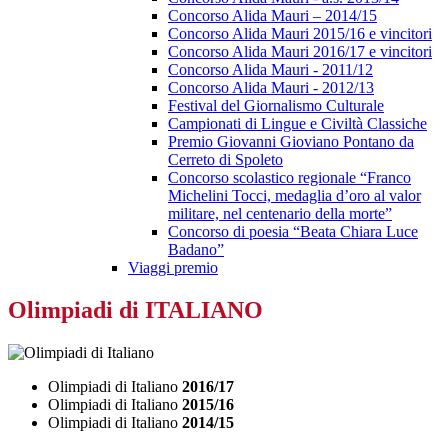
Concorso Alida Mauri – 2014/15
Concorso Alida Mauri 2015/16 e vincitori
Concorso Alida Mauri 2016/17 e vincitori
Concorso Alida Mauri - 2011/12
Concorso Alida Mauri - 2012/13
Festival del Giornalismo Culturale
Campionati di Lingue e Civiltà Classiche
Premio Giovanni Gioviano Pontano da
Cerreto di Spoleto
Concorso scolastico regionale “Franco
Michelini Tocci, medaglia d’oro al valor
militare, nel centenario della morte”
Concorso di poesia “Beata Chiara Luce
Badano”
Viaggi premio
Olimpiadi di ITALIANO
Olimpiadi di Italiano
2016/17
Olimpiadi di Italiano
2015/16
Olimpiadi di Italiano
2014/15