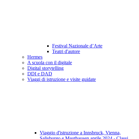
Festival Nazionale d’Arte
Teatri d'autore
Hermes
A scuola con il digitale
Digital storytelling
DDI e DAD
Viaggi di istruzione e visite guidate
Viaggio d'istruzione a Innsbruck, Vienna,
Salisburgo e Mauthausen aprile 2024 - Classi