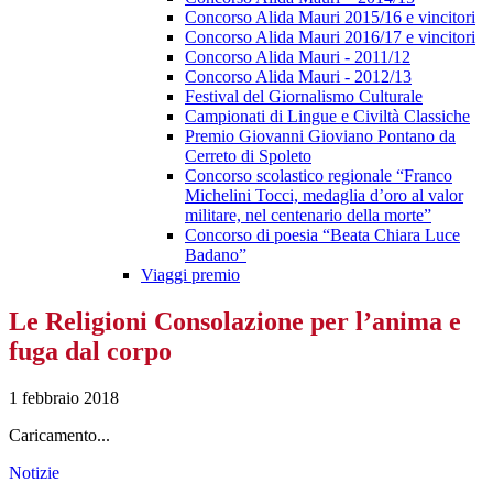
Concorso Alida Mauri 2015/16 e vincitori
Concorso Alida Mauri 2016/17 e vincitori
Concorso Alida Mauri - 2011/12
Concorso Alida Mauri - 2012/13
Festival del Giornalismo Culturale
Campionati di Lingue e Civiltà Classiche
Premio Giovanni Gioviano Pontano da
Cerreto di Spoleto
Concorso scolastico regionale “Franco
Michelini Tocci, medaglia d’oro al valor
militare, nel centenario della morte”
Concorso di poesia “Beata Chiara Luce
Badano”
Viaggi premio
Le Religioni Consolazione per l’anima e
fuga dal corpo
1 febbraio 2018
Caricamento...
Notizie