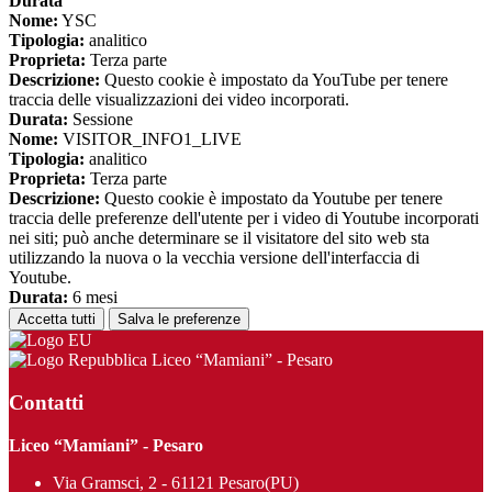
Durata
Nome:
YSC
Tipologia:
analitico
Proprieta:
Terza parte
Descrizione:
Questo cookie è impostato da YouTube per tenere
traccia delle visualizzazioni dei video incorporati.
Durata:
Sessione
Nome:
VISITOR_INFO1_LIVE
Tipologia:
analitico
Proprieta:
Terza parte
Descrizione:
Questo cookie è impostato da Youtube per tenere
traccia delle preferenze dell'utente per i video di Youtube incorporati
nei siti; può anche determinare se il visitatore del sito web sta
utilizzando la nuova o la vecchia versione dell'interfaccia di
Youtube.
Durata:
6 mesi
Accetta tutti
Salva le preferenze
Liceo “Mamiani” - Pesaro
Contatti
Liceo “Mamiani” - Pesaro
Via Gramsci, 2 - 61121 Pesaro(PU)