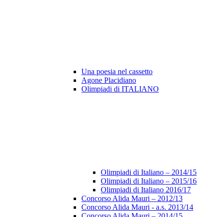
Una poesia nel cassetto
Agone Placidiano
Olimpiadi di ITALIANO
Olimpiadi di Italiano – 2014/15
Olimpiadi di Italiano – 2015/16
Olimpiadi di Italiano 2016/17
Concorso Alida Mauri – 2012/13
Concorso Alida Mauri - a.s. 2013/14
Concorso Alida Mauri – 2014/15