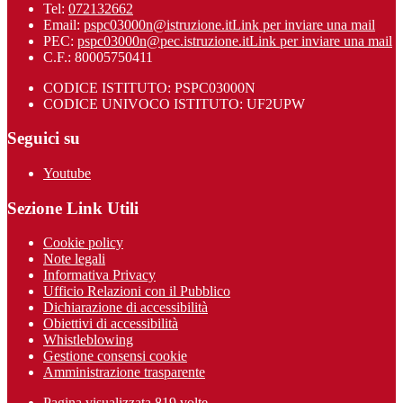
Tel:
072132662
Email:
pspc03000n@istruzione.it
Link per inviare una mail
PEC:
pspc03000n@pec.istruzione.it
Link per inviare una mail
C.F.: 80005750411
CODICE ISTITUTO: PSPC03000N
CODICE UNIVOCO ISTITUTO: UF2UPW
Seguici su
Youtube
Sezione Link Utili
Cookie policy
Note legali
Informativa Privacy
Ufficio Relazioni con il Pubblico
Dichiarazione di accessibilità
Obiettivi di accessibilità
Whistleblowing
Gestione consensi cookie
Amministrazione trasparente
Pagina visualizzata
819
volte