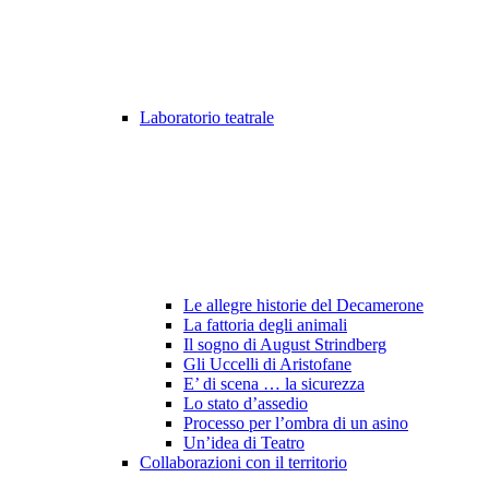
Laboratorio teatrale
Le allegre historie del Decamerone
La fattoria degli animali
Il sogno di August Strindberg
Gli Uccelli di Aristofane
E’ di scena … la sicurezza
Lo stato d’assedio
Processo per l’ombra di un asino
Un’idea di Teatro
Collaborazioni con il territorio