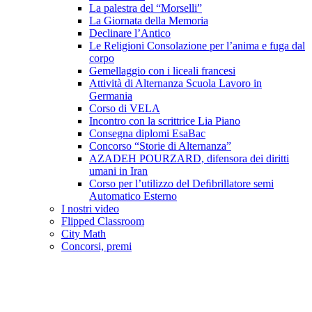
La palestra del “Morselli”
La Giornata della Memoria
Declinare l’Antico
Le Religioni Consolazione per l’anima e fuga dal
corpo
Gemellaggio con i liceali francesi
Attività di Alternanza Scuola Lavoro in
Germania
Corso di VELA
Incontro con la scrittrice Lia Piano
Consegna diplomi EsaBac
Concorso “Storie di Alternanza”
AZADEH POURZARD, difensora dei diritti
umani in Iran
Corso per l’utilizzo del Deﬁbrillatore semi
Automatico Esterno
I nostri video
Flipped Classroom
City Math
Concorsi, premi