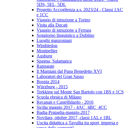
5DS, 5EL, 5DL
Progetto Accoglienza a.s. 2023/24 - Classi 1AC
e 1CC
Viaggio di istruzione a Torino
Visita alla Ducati
Viaggio di istruzione a Ferrara
Soggiorno linguistico a Dublino
Luoghi manzoniani
Wimbledon
Montpellier
Ausburg
Spagna, Salamanca
Ramsgate
Il Mamiani dal Papa Benedetto XVI
Laboratori del Gran Sasso
Bosnia 2014
Würzburg - 2015
Trekking sul Monte San Bartolo con 1BS e 1CS
Scuola ebraica di Milano
Recanati e Castelfidardo - 2016
Sicilia maggio 2017 - 4AC_4BC_4CC
Badia-Prataglia-maggio-2017
Novilara, ottobre 2017, classi 1AL e 1BL
Uscita didattica a Tavullia tra sport, impresa e
senso della comunità