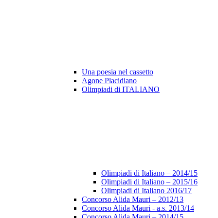
Una poesia nel cassetto
Agone Placidiano
Olimpiadi di ITALIANO
Olimpiadi di Italiano – 2014/15
Olimpiadi di Italiano – 2015/16
Olimpiadi di Italiano 2016/17
Concorso Alida Mauri – 2012/13
Concorso Alida Mauri - a.s. 2013/14
Concorso Alida Mauri – 2014/15