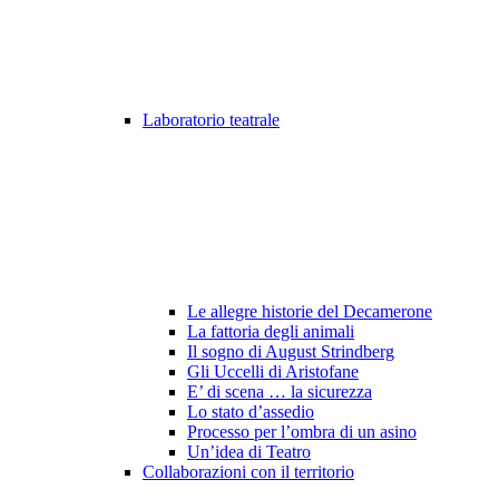
Laboratorio teatrale
Le allegre historie del Decamerone
La fattoria degli animali
Il sogno di August Strindberg
Gli Uccelli di Aristofane
E’ di scena … la sicurezza
Lo stato d’assedio
Processo per l’ombra di un asino
Un’idea di Teatro
Collaborazioni con il territorio