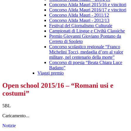
Concorso Alida Mauri 2015/16 e vincitori
Concorso Alida Mauri 2016/17 e vincitori
Concorso Alida Mauri - 2011/12
Concorso Alida Mauri - 2012/13
Festival del Giornalismo Culturale
Campionati di Lingue e Civiltà Classiche
Premio Giovanni Gioviano Pontano da
Cerreto di Spoleto
Concorso scolastico regionale “Franco
Michelini Tocci, medaglia d’oro al valor
militare, nel centenario della morte”
Concorso di poesia “Beata Chiara Luce
Badano”
Viaggi premio
Open school 2015/16 – “Romani usi e
costumi”
5BL
Caricamento...
Notizie