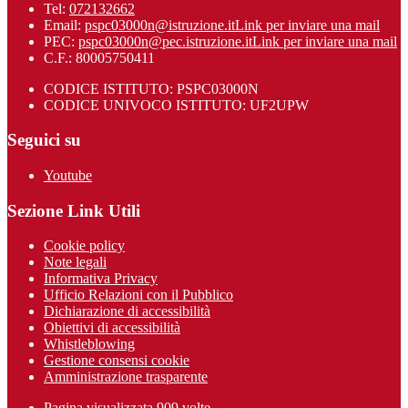
Tel:
072132662
Email:
pspc03000n@istruzione.it
Link per inviare una mail
PEC:
pspc03000n@pec.istruzione.it
Link per inviare una mail
C.F.: 80005750411
CODICE ISTITUTO: PSPC03000N
CODICE UNIVOCO ISTITUTO: UF2UPW
Seguici su
Youtube
Sezione Link Utili
Cookie policy
Note legali
Informativa Privacy
Ufficio Relazioni con il Pubblico
Dichiarazione di accessibilità
Obiettivi di accessibilità
Whistleblowing
Gestione consensi cookie
Amministrazione trasparente
Pagina visualizzata
909
volte