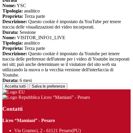
Durata
Nome:
YSC
Tipologia:
analitico
Proprieta:
Terza parte
Descrizione:
Questo cookie è impostato da YouTube per tenere
traccia delle visualizzazioni dei video incorporati.
Durata:
Sessione
Nome:
VISITOR_INFO1_LIVE
Tipologia:
analitico
Proprieta:
Terza parte
Descrizione:
Questo cookie è impostato da Youtube per tenere
traccia delle preferenze dell'utente per i video di Youtube incorporati
nei siti; può anche determinare se il visitatore del sito web sta
utilizzando la nuova o la vecchia versione dell'interfaccia di
Youtube.
Durata:
6 mesi
Accetta tutti
Salva le preferenze
Liceo “Mamiani” - Pesaro
Contatti
Liceo “Mamiani” - Pesaro
Via Gramsci, 2 - 61121 Pesaro(PU)