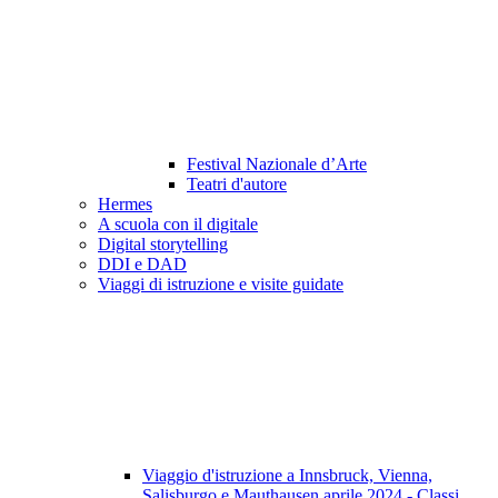
Festival Nazionale d’Arte
Teatri d'autore
Hermes
A scuola con il digitale
Digital storytelling
DDI e DAD
Viaggi di istruzione e visite guidate
Viaggio d'istruzione a Innsbruck, Vienna,
Salisburgo e Mauthausen aprile 2024 - Classi