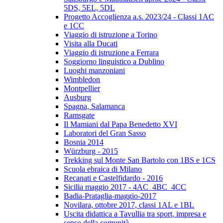
5DS, 5EL, 5DL
Progetto Accoglienza a.s. 2023/24 - Classi 1AC
e 1CC
Viaggio di istruzione a Torino
Visita alla Ducati
Viaggio di istruzione a Ferrara
Soggiorno linguistico a Dublino
Luoghi manzoniani
Wimbledon
Montpellier
Ausburg
Spagna, Salamanca
Ramsgate
Il Mamiani dal Papa Benedetto XVI
Laboratori del Gran Sasso
Bosnia 2014
Würzburg - 2015
Trekking sul Monte San Bartolo con 1BS e 1CS
Scuola ebraica di Milano
Recanati e Castelfidardo - 2016
Sicilia maggio 2017 - 4AC_4BC_4CC
Badia-Prataglia-maggio-2017
Novilara, ottobre 2017, classi 1AL e 1BL
Uscita didattica a Tavullia tra sport, impresa e
senso della comunità