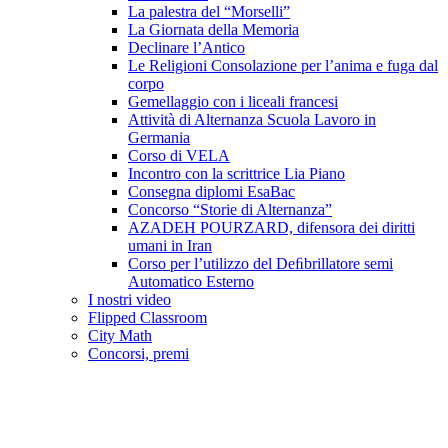
La palestra del “Morselli”
La Giornata della Memoria
Declinare l’Antico
Le Religioni Consolazione per l’anima e fuga dal
corpo
Gemellaggio con i liceali francesi
Attività di Alternanza Scuola Lavoro in
Germania
Corso di VELA
Incontro con la scrittrice Lia Piano
Consegna diplomi EsaBac
Concorso “Storie di Alternanza”
AZADEH POURZARD, difensora dei diritti
umani in Iran
Corso per l’utilizzo del Deﬁbrillatore semi
Automatico Esterno
I nostri video
Flipped Classroom
City Math
Concorsi, premi