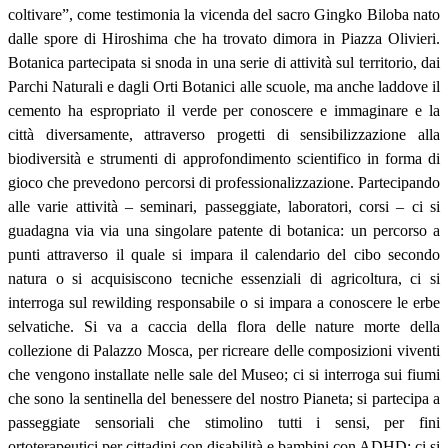
coltivare”, come testimonia la vicenda del sacro Gingko Biloba nato
dalle spore di Hiroshima che ha trovato dimora in Piazza Olivieri.
Botanica partecipata si snoda in una serie di attività sul territorio, dai
Parchi Naturali e dagli Orti Botanici alle scuole, ma anche laddove il
cemento ha espropriato il verde per conoscere e immaginare e la
città diversamente, attraverso progetti di sensibilizzazione alla
biodiversità e strumenti di approfondimento scientifico in forma di
gioco che prevedono percorsi di professionalizzazione. Partecipando
alle varie attività – seminari, passeggiate, laboratori, corsi – ci si
guadagna via via una singolare patente di botanica: un percorso a
punti attraverso il quale si impara il calendario del cibo secondo
natura o si acquisiscono tecniche essenziali di agricoltura, ci si
interroga sul rewilding responsabile o si impara a conoscere le erbe
selvatiche. Si va a caccia della flora delle nature morte della
collezione di Palazzo Mosca, per ricreare delle composizioni viventi
che vengono installate nelle sale del Museo; ci si interroga sui fiumi
che sono la sentinella del benessere del nostro Pianeta; si partecipa a
passeggiate sensoriali che stimolino tutti i sensi, per fini
ortoterapeutici per cittadini con disabilità e bambini con ADHD; ci si