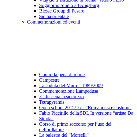
Soggiorno Studio ad Augsburg
Biesse Group di Pesaro
Sicilia orientale
Commemorazioni ed eventi
Contro la pena di morte
Campestre
La caduta del Muro – 1989/2009
Commemorazione Lampedusa
E’ di scena la sicurezza
Tetrapyramis
Open school 2015/16 – “Romani usi e costumi”
Fabio Piccirillo della 5DL In versione “artista Da
Strada”
Corso di primo soccorso per l’uso del
defibrillatore
La palestra del “Morselli”