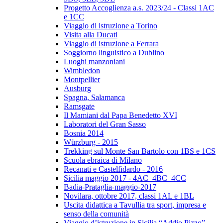
Progetto Accoglienza a.s. 2023/24 - Classi 1AC
e 1CC
Viaggio di istruzione a Torino
Visita alla Ducati
Viaggio di istruzione a Ferrara
Soggiorno linguistico a Dublino
Luoghi manzoniani
Wimbledon
Montpellier
Ausburg
Spagna, Salamanca
Ramsgate
Il Mamiani dal Papa Benedetto XVI
Laboratori del Gran Sasso
Bosnia 2014
Würzburg - 2015
Trekking sul Monte San Bartolo con 1BS e 1CS
Scuola ebraica di Milano
Recanati e Castelfidardo - 2016
Sicilia maggio 2017 - 4AC_4BC_4CC
Badia-Prataglia-maggio-2017
Novilara, ottobre 2017, classi 1AL e 1BL
Uscita didattica a Tavullia tra sport, impresa e
senso della comunità
Viaggio d’istruzione in Sicilia “Addio Pizzo”