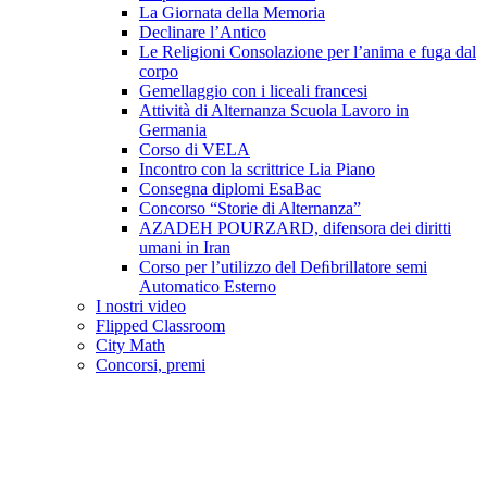
La Giornata della Memoria
Declinare l’Antico
Le Religioni Consolazione per l’anima e fuga dal
corpo
Gemellaggio con i liceali francesi
Attività di Alternanza Scuola Lavoro in
Germania
Corso di VELA
Incontro con la scrittrice Lia Piano
Consegna diplomi EsaBac
Concorso “Storie di Alternanza”
AZADEH POURZARD, difensora dei diritti
umani in Iran
Corso per l’utilizzo del Deﬁbrillatore semi
Automatico Esterno
I nostri video
Flipped Classroom
City Math
Concorsi, premi