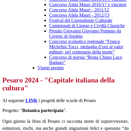
Concorso Alida Mauri 2016/17 e vincitori
Concorso Alida Mauri - 2011/12
Concorso Alida Mauri - 2012/13
Festival del Giornalismo Culturale
Campionati di Lingue e Civiltà Classiche
Premio Giovanni Gioviano Pontano da
Cerreto di Spoleto
Concorso scolastico regionale “Franco
Michelini Tocci, medaglia d’oro al valor
militare, nel centenario della morte”
Concorso di poesia “Beata Chiara Luce
Badano”
Viaggi premio
Pesaro 2024 - "Capitale italiana della
cultura"
Al seguente
LINK
i progetti delle scuole di Pesaro
Progetto: "
Botanica partecipata
".
Ogni giorno la flora di Pesaro ci racconta storie di sopravvivenze,
estinzioni, rischi, ma anche grandi migrazioni felici e speranze “da