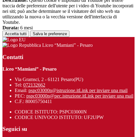
Descrizione:
Questo cookie è impostato da Youtube per tenere
traccia delle preferenze dell'utente per i video di Youtube incorporati
nei siti; può anche determinare se il visitatore del sito web sta
utilizzando la nuova o la vecchia versione dell'interfaccia di
Youtube.
Durata:
6 mesi
Accetta tutti
Salva le preferenze
Liceo “Mamiani” - Pesaro
Contatti
Liceo “Mamiani” - Pesaro
Via Gramsci, 2 - 61121 Pesaro(PU)
Tel:
072132662
Email:
pspc03000n@istruzione.it
Link per inviare una mail
PEC:
pspc03000n@pec.istruzione.it
Link per inviare una mail
C.F.: 80005750411
CODICE ISTITUTO: PSPC03000N
CODICE UNIVOCO ISTITUTO: UF2UPW
Seguici su