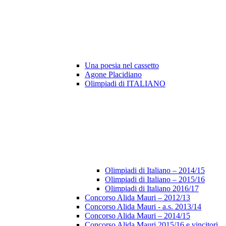
Una poesia nel cassetto
Agone Placidiano
Olimpiadi di ITALIANO
Olimpiadi di Italiano – 2014/15
Olimpiadi di Italiano – 2015/16
Olimpiadi di Italiano 2016/17
Concorso Alida Mauri – 2012/13
Concorso Alida Mauri - a.s. 2013/14
Concorso Alida Mauri – 2014/15
Concorso Alida Mauri 2015/16 e vincitori