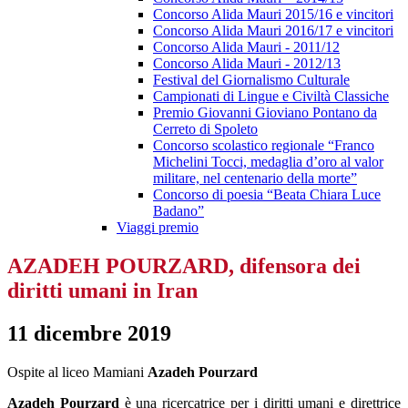
Concorso Alida Mauri 2015/16 e vincitori
Concorso Alida Mauri 2016/17 e vincitori
Concorso Alida Mauri - 2011/12
Concorso Alida Mauri - 2012/13
Festival del Giornalismo Culturale
Campionati di Lingue e Civiltà Classiche
Premio Giovanni Gioviano Pontano da
Cerreto di Spoleto
Concorso scolastico regionale “Franco
Michelini Tocci, medaglia d’oro al valor
militare, nel centenario della morte”
Concorso di poesia “Beata Chiara Luce
Badano”
Viaggi premio
AZADEH POURZARD, difensora dei
diritti umani in Iran
11 dicembre 2019
Ospite al liceo Mamiani
Azadeh Pourzard
Azadeh Pourzard
è una ricercatrice per i diritti umani e direttrice