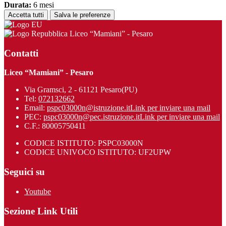
Durata:
6 mesi
Accetta tutti
Salva le preferenze
Liceo “Mamiani” - Pesaro
Contatti
Liceo “Mamiani” - Pesaro
Via Gramsci, 2 - 61121 Pesaro(PU)
Tel:
072132662
Email:
pspc03000n@istruzione.it
Link per inviare una mail
PEC:
pspc03000n@pec.istruzione.it
Link per inviare una mail
C.F.: 80005750411
CODICE ISTITUTO: PSPC03000N
CODICE UNIVOCO ISTITUTO: UF2UPW
Seguici su
Youtube
Sezione Link Utili