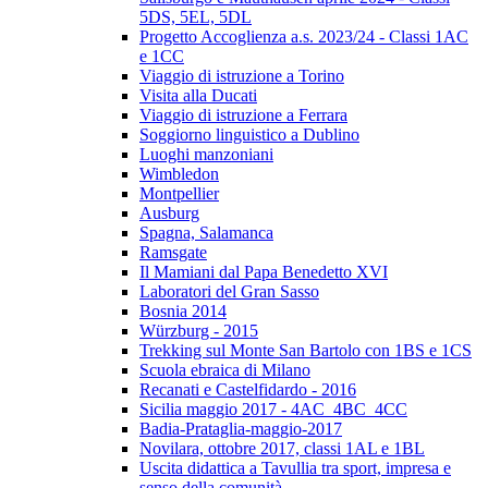
5DS, 5EL, 5DL
Progetto Accoglienza a.s. 2023/24 - Classi 1AC
e 1CC
Viaggio di istruzione a Torino
Visita alla Ducati
Viaggio di istruzione a Ferrara
Soggiorno linguistico a Dublino
Luoghi manzoniani
Wimbledon
Montpellier
Ausburg
Spagna, Salamanca
Ramsgate
Il Mamiani dal Papa Benedetto XVI
Laboratori del Gran Sasso
Bosnia 2014
Würzburg - 2015
Trekking sul Monte San Bartolo con 1BS e 1CS
Scuola ebraica di Milano
Recanati e Castelfidardo - 2016
Sicilia maggio 2017 - 4AC_4BC_4CC
Badia-Prataglia-maggio-2017
Novilara, ottobre 2017, classi 1AL e 1BL
Uscita didattica a Tavullia tra sport, impresa e
senso della comunità