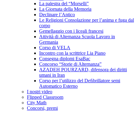
La palestra del “Morselli”
La Giornata della Memoria
Declinare l’Antico
Le Religioni Consolazione per l’anima e fuga dal
corpo
Gemellaggio con i liceali francesi
Attività di Alternanza Scuola Lavoro in
Germania
Corso di VELA
Incontro con la scrittrice Lia Piano
Consegna diplomi EsaBac
Concorso “Storie di Alternanza”
AZADEH POURZARD, difensora dei diritti
umani in Iran
Corso per l’utilizzo del Deﬁbrillatore semi
Automatico Esterno
I nostri video
Flipped Classroom
City Math
Concorsi, premi