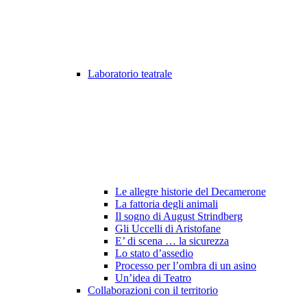
Laboratorio teatrale
Le allegre historie del Decamerone
La fattoria degli animali
Il sogno di August Strindberg
Gli Uccelli di Aristofane
E’ di scena … la sicurezza
Lo stato d’assedio
Processo per l’ombra di un asino
Un’idea di Teatro
Collaborazioni con il territorio