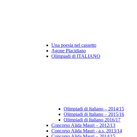
Una poesia nel cassetto
Agone Placidiano
Olimpiadi di ITALIANO
Olimpiadi di Italiano – 2014/15
Olimpiadi di Italiano – 2015/16
Olimpiadi di Italiano 2016/17
Concorso Alida Mauri – 2012/13
Concorso Alida Mauri - a.s. 2013/14
Concorso Alida Mauri – 2014/15