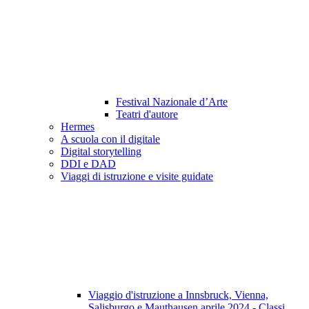
Festival Nazionale d’Arte
Teatri d'autore
Hermes
A scuola con il digitale
Digital storytelling
DDI e DAD
Viaggi di istruzione e visite guidate
Viaggio d'istruzione a Innsbruck, Vienna,
Salisburgo e Mauthausen aprile 2024 - Classi