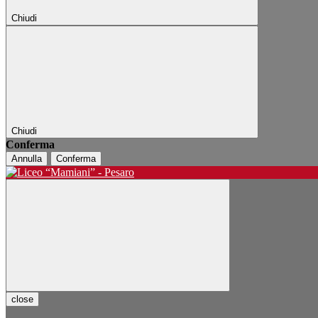
Chiudi
Chiudi
Conferma
Annulla
Conferma
close