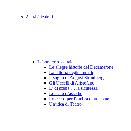
Attività teatrali
Laboratorio teatrale
Le allegre historie del Decamerone
La fattoria degli animali
Il sogno di August Strindberg
Gli Uccelli di Aristofane
E’ di scena … la sicurezza
Lo stato d’assedio
Processo per l’ombra di un asino
Un’idea di Teatro