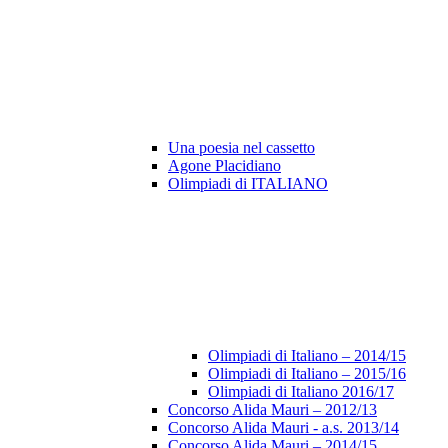
Una poesia nel cassetto
Agone Placidiano
Olimpiadi di ITALIANO
Olimpiadi di Italiano – 2014/15
Olimpiadi di Italiano – 2015/16
Olimpiadi di Italiano 2016/17
Concorso Alida Mauri – 2012/13
Concorso Alida Mauri - a.s. 2013/14
Concorso Alida Mauri – 2014/15