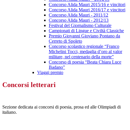
Concorso Alida Mauri 2015/16 e vincitori
Concorso Alida Mauri 2016/17 e vincitori
Concorso Alida Mauri - 2011/12
Concorso Alida Mauri - 2012/13
Festival del Giornalismo Culturale
Campionati di Lingue e Civiltà Classiche
Premio Giovanni Gioviano Pontano da
Cerreto di Spoleto
Concorso scolastico regionale “Franco
Michelini Tocci, medaglia d’oro al valor
militare, nel centenario della morte”
Concorso di poesia “Beata Chiara Luce
Badano”
Viaggi premio
Concorsi letterari
Sezione dedicata ai concorsi di poesia, prosa ed alle Olimpiadi di
italiano.