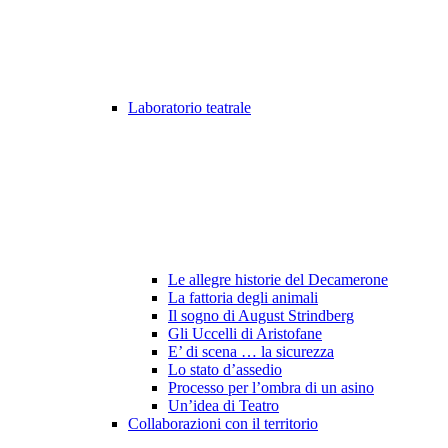
Laboratorio teatrale
Le allegre historie del Decamerone
La fattoria degli animali
Il sogno di August Strindberg
Gli Uccelli di Aristofane
E’ di scena … la sicurezza
Lo stato d’assedio
Processo per l’ombra di un asino
Un’idea di Teatro
Collaborazioni con il territorio