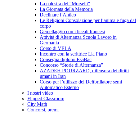
La palestra del “Morselli”
La Giornata della Memoria
Declinare l’Antico
Le Religioni Consolazione per l’anima e fuga dal
corpo
Gemellaggio con i liceali francesi
Attività di Alternanza Scuola Lavoro in
Germania
Corso di VELA
Incontro con la scrittrice Lia Piano
Consegna diplomi EsaBac
Concorso “Storie di Alternanza”
AZADEH POURZARD, difensora dei diritti
umani in Iran
Corso per l’utilizzo del Deﬁbrillatore semi
Automatico Esterno
I nostri video
Flipped Classroom
City Math
Concorsi, premi