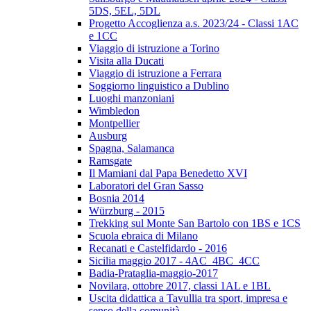
5DS, 5EL, 5DL
Progetto Accoglienza a.s. 2023/24 - Classi 1AC
e 1CC
Viaggio di istruzione a Torino
Visita alla Ducati
Viaggio di istruzione a Ferrara
Soggiorno linguistico a Dublino
Luoghi manzoniani
Wimbledon
Montpellier
Ausburg
Spagna, Salamanca
Ramsgate
Il Mamiani dal Papa Benedetto XVI
Laboratori del Gran Sasso
Bosnia 2014
Würzburg - 2015
Trekking sul Monte San Bartolo con 1BS e 1CS
Scuola ebraica di Milano
Recanati e Castelfidardo - 2016
Sicilia maggio 2017 - 4AC_4BC_4CC
Badia-Prataglia-maggio-2017
Novilara, ottobre 2017, classi 1AL e 1BL
Uscita didattica a Tavullia tra sport, impresa e
senso della comunità