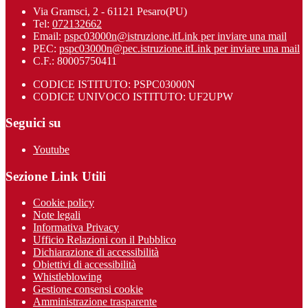
Via Gramsci, 2 - 61121 Pesaro(PU)
Tel:
072132662
Email:
pspc03000n@istruzione.it
Link per inviare una mail
PEC:
pspc03000n@pec.istruzione.it
Link per inviare una mail
C.F.: 80005750411
CODICE ISTITUTO: PSPC03000N
CODICE UNIVOCO ISTITUTO: UF2UPW
Seguici su
Youtube
Sezione Link Utili
Cookie policy
Note legali
Informativa Privacy
Ufficio Relazioni con il Pubblico
Dichiarazione di accessibilità
Obiettivi di accessibilità
Whistleblowing
Gestione consensi cookie
Amministrazione trasparente