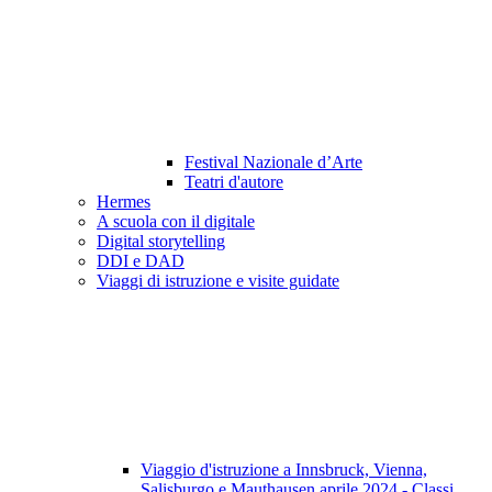
Festival Nazionale d’Arte
Teatri d'autore
Hermes
A scuola con il digitale
Digital storytelling
DDI e DAD
Viaggi di istruzione e visite guidate
Viaggio d'istruzione a Innsbruck, Vienna,
Salisburgo e Mauthausen aprile 2024 - Classi