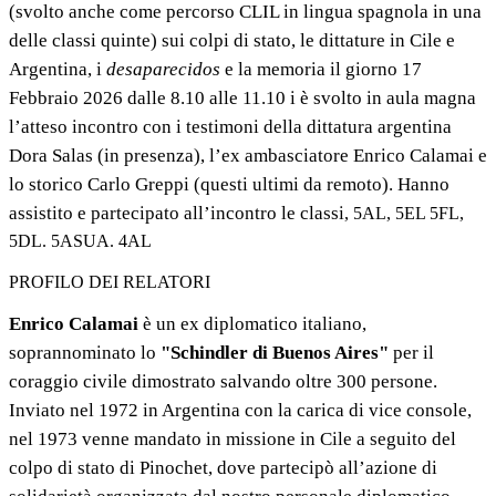
(svolto anche come percorso CLIL in lingua spagnola in una
delle classi quinte) sui colpi di stato, le dittature in Cile e
Argentina, i
desaparecidos
e la memoria il giorno 17
Febbraio 2026 dalle 8.10 alle 11.10 i è svolto in aula magna
l’atteso incontro con i testimoni della dittatura argentina
Dora Salas (in presenza), l’ex ambasciatore Enrico Calamai e
lo storico Carlo Greppi (questi ultimi da remoto). Hanno
assistito e partecipato all’incontro le classi
, 5AL, 5EL 5FL,
5DL. 5ASUA. 4AL
PROFILO DEI RELATORI
Enrico Calamai
è un ex diplomatico italiano,
soprannominato lo
"Schindler di Buenos Aires"
per il
coraggio civile dimostrato salvando oltre 300 persone.
Inviato nel 1972 in Argentina con la carica di vice console,
nel 1973 venne mandato in missione in Cile a seguito del
colpo di stato di Pinochet, dove partecipò all’azione di