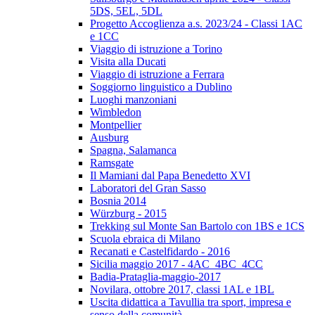
5DS, 5EL, 5DL
Progetto Accoglienza a.s. 2023/24 - Classi 1AC
e 1CC
Viaggio di istruzione a Torino
Visita alla Ducati
Viaggio di istruzione a Ferrara
Soggiorno linguistico a Dublino
Luoghi manzoniani
Wimbledon
Montpellier
Ausburg
Spagna, Salamanca
Ramsgate
Il Mamiani dal Papa Benedetto XVI
Laboratori del Gran Sasso
Bosnia 2014
Würzburg - 2015
Trekking sul Monte San Bartolo con 1BS e 1CS
Scuola ebraica di Milano
Recanati e Castelfidardo - 2016
Sicilia maggio 2017 - 4AC_4BC_4CC
Badia-Prataglia-maggio-2017
Novilara, ottobre 2017, classi 1AL e 1BL
Uscita didattica a Tavullia tra sport, impresa e
senso della comunità