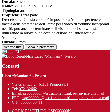
Durata:
Sessione
Nome:
VISITOR_INFO1_LIVE
Tipologia:
analitico
Proprieta:
Terza parte
Descrizione:
Questo cookie è impostato da Youtube per tenere
traccia delle preferenze dell'utente per i video di Youtube incorporati
nei siti; può anche determinare se il visitatore del sito web sta
utilizzando la nuova o la vecchia versione dell'interfaccia di
Youtube.
Durata:
6 mesi
Accetta tutti
Salva le preferenze
Liceo “Mamiani” - Pesaro
Contatti
Liceo “Mamiani” - Pesaro
Via Gramsci, 2 - 61121 Pesaro(PU)
Tel:
072132662
Email:
pspc03000n@istruzione.it
Link per inviare una mail
PEC:
pspc03000n@pec.istruzione.it
Link per inviare una mail
C.F.: 80005750411
CODICE ISTITUTO: PSPC03000N