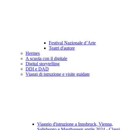
Festival Nazionale d’Arte
Teatri d'autore
Hermes
A scuola con il digitale
Digital storytelling
DDI e DAD
Viaggi di istruzione e visite guidate
Viaggio d'istruzione a Innsbruck, Vienna,
Salisburgo e Mauthausen aprile 2024 - Classi