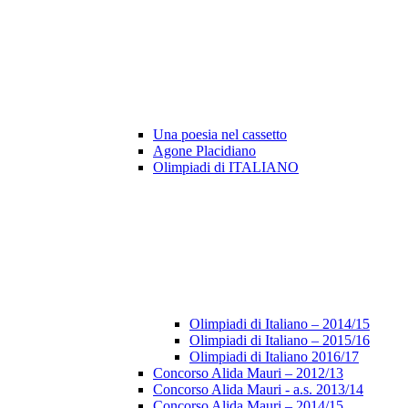
Una poesia nel cassetto
Agone Placidiano
Olimpiadi di ITALIANO
Olimpiadi di Italiano – 2014/15
Olimpiadi di Italiano – 2015/16
Olimpiadi di Italiano 2016/17
Concorso Alida Mauri – 2012/13
Concorso Alida Mauri - a.s. 2013/14
Concorso Alida Mauri – 2014/15