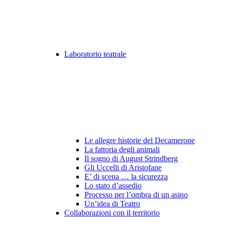
Laboratorio teatrale
Le allegre historie del Decamerone
La fattoria degli animali
Il sogno di August Strindberg
Gli Uccelli di Aristofane
E’ di scena … la sicurezza
Lo stato d’assedio
Processo per l’ombra di un asino
Un’idea di Teatro
Collaborazioni con il territorio