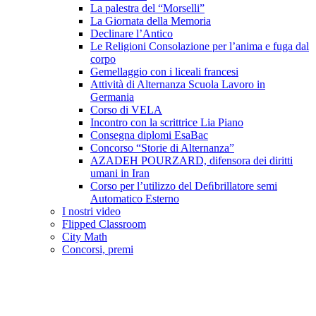
La palestra del “Morselli”
La Giornata della Memoria
Declinare l’Antico
Le Religioni Consolazione per l’anima e fuga dal
corpo
Gemellaggio con i liceali francesi
Attività di Alternanza Scuola Lavoro in
Germania
Corso di VELA
Incontro con la scrittrice Lia Piano
Consegna diplomi EsaBac
Concorso “Storie di Alternanza”
AZADEH POURZARD, difensora dei diritti
umani in Iran
Corso per l’utilizzo del Deﬁbrillatore semi
Automatico Esterno
I nostri video
Flipped Classroom
City Math
Concorsi, premi