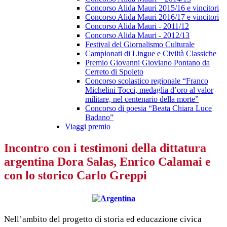
Concorso Alida Mauri 2015/16 e vincitori
Concorso Alida Mauri 2016/17 e vincitori
Concorso Alida Mauri - 2011/12
Concorso Alida Mauri - 2012/13
Festival del Giornalismo Culturale
Campionati di Lingue e Civiltà Classiche
Premio Giovanni Gioviano Pontano da
Cerreto di Spoleto
Concorso scolastico regionale “Franco
Michelini Tocci, medaglia d’oro al valor
militare, nel centenario della morte”
Concorso di poesia “Beata Chiara Luce
Badano”
Viaggi premio
Incontro con i testimoni della dittatura
argentina Dora Salas, Enrico Calamai e
con lo storico Carlo Greppi
Nell’ambito del progetto di storia ed educazione civica