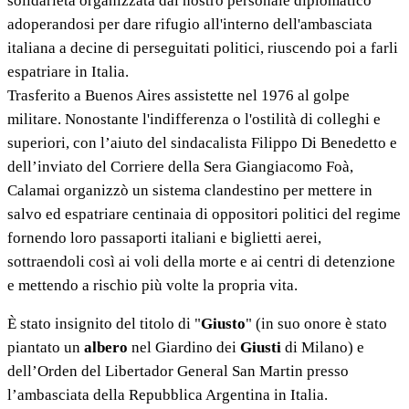
solidarietà organizzata dal nostro personale diplomatico
adoperandosi per dare rifugio all'interno dell'ambasciata
italiana a decine di perseguitati politici, riuscendo poi a farli
espatriare in Italia.
Trasferito a Buenos Aires assistette nel 1976 al golpe
militare. Nonostante l'indifferenza o l'ostilità di colleghi e
superiori,
con l’aiuto del sindacalista Filippo Di Benedetto e
dell’inviato del Corriere della Sera Giangiacomo Foà,
Calamai organizzò un sistema clandestino
per mettere in
salvo ed espatriare centinaia di oppositori politici del regime
fornendo loro passaporti italiani e biglietti aerei,
sottraendoli così ai voli della morte e ai centri di detenzione
e
mettendo a rischio più volte la propria vita.
È stato insignito del titolo di "
Giusto
" (in suo onore è stato
piantato un
albero
nel Giardino dei
Giusti
di Milano) e
dell’Orden del Libertador General San Martin presso
l’ambasciata della Repubblica Argentina in Italia.